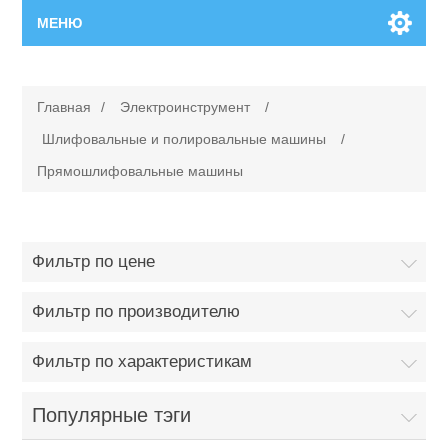
МЕНЮ
Главная
Главная
/
Электроинструмент
/
Новинки
Шлифовальные и полировальные машины
/
Прямошлифовальные машины
Каталог
Поиск
Фильтр по цене
Сервисный центр
Фильтр по производителю
Фильтр по характеристикам
Производители
Ремонт инструмента марки Makita
Популярные тэги
Ремонт инструмента марки Champion
Сервисы