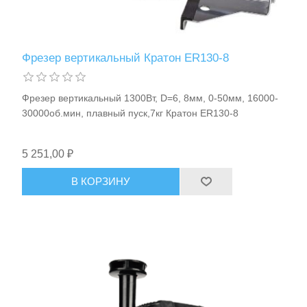
Фрезер вертикальный Кратон ER130-8
Фрезер вертикальный 1300Вт, D=6, 8мм, 0-50мм, 16000-
Расходные материалы и оснастка
30000об.мин, плавный пуск,7кг Кратон ER130-8
5 251,00 ₽
В КОРЗИНУ