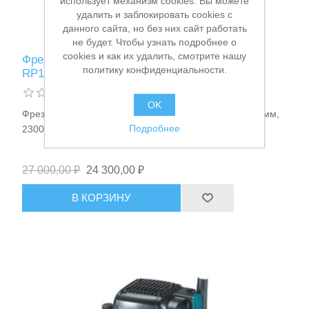
использует механизм cookies. Вы можете
удалить и заблокировать cookies с
данного сайта, но без них сайт работать
не будет. Чтобы узнать подробнее о
cookies и как их удалить, смотрите нашу
Фрезер вертикальный сетевой Makita
политику конфиденциальности.
RP1802X02
OK
Фрезер вертикальный сетевой 1850Вт, D=12мм, 0-70мм,
Подробнее
23000об/мин, 6.2кг Makita RP1802X02
27 000,00 ₽
24 300,00 ₽
В КОРЗИНУ