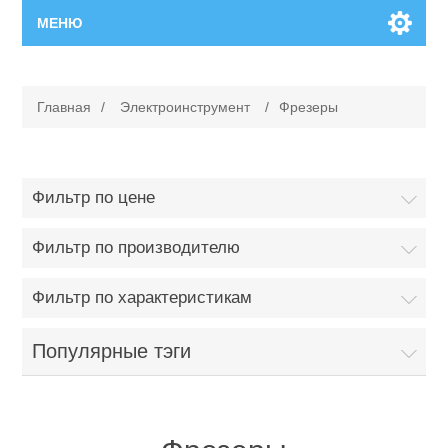
МЕНЮ
Главная
Главная
/
Электроинструмент
/
Фрезеры
Новинки
Каталог
Фильтр по цене
Поиск
Фильтр по производителю
Фильтр по характеристикам
Сервисный центр
Популярные тэги
Производители
Ремонт инструмента марки Makita
Ремонт инструмента марки Champion
Сервисы