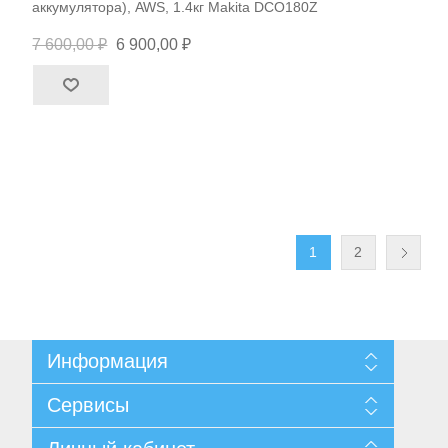
аккумулятора), AWS, 1.4кг Makita DCO180Z
7 600,00 ₽
6 900,00 ₽
1
2
Информация
Карта сайта
Сервисы
Доставка и возврат
Согласие на обработку персональных данных
Поиск