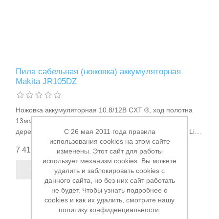
Измерительный инструмент
Пила сабельная (ножовка) аккумуляторная
Makita JR105DZ
Ножовка аккумуляторная 10.8/12В CXT ®, ход полотна
13мм, холостой ход 0-3300мин, метал.труба 50мм,
дерево до 50мм, универсальное крепление полотна, Li-
C 26 мая 2011 года правила
использования cookies на этом сайте
ion (без аккум), 1.3кг Makita JR105DZ
7 412,00 ₽
изменены. Этот сайт для работы
использует механизм cookies. Вы можете
удалить и заблокировать cookies с
данного сайта, но без них сайт работать
Для плиточных работ
не будет. Чтобы узнать подробнее о
cookies и как их удалить, смотрите нашу
политику конфиденциальности.