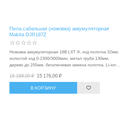
Пила сабельная (ножовка) аккумуляторная
Makita DJR187Z
Ножовка аккумуляторная 18В LXT ®, ход полотна 32мм,
холостой ход 0-2300/3000мин, метал.труба 130мм,
дерево до 255мм, бесключевая замена полотна, Li-ion
(без аккум), BL/XPT, 3.7кг Makita DJR187Z
18 188,00 ₽
15 176,00 ₽
В КОРЗИНУ