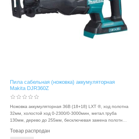
Хранение и переноска инструмента
Пила сабельная (ножовка) аккумуляторная
Makita DJR360Z
Ножовка аккумуляторная 36В (18+18) LXT ®, ход полотна
32мм, холостой ход 0-2300/0-3000мин, метал.труба
130мм, дерево до 255мм, бесключевая замена полотна,
Li-ion (без аккумулятора) BL/XPT, 4.6кг Makita DJR360Z
Товар распродан