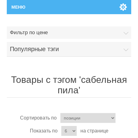
МЕНЮ
Главная
Фильтр по цене
Новинки
Популярные тэги
Каталог
Поиск
Товары с тэгом 'сабельная
пила'
Сервисный центр
Производители
Ремонт инструмента марки Makita
Сортировать по
Ремонт инструмента марки Champion
Сервисы
Показать по
на странице