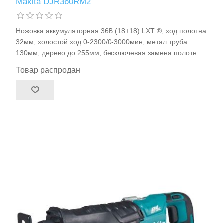
Makita DJR360RM2
Ножовка аккумуляторная 36В (18+18) LXT ®, ход полотна
32мм, холостой ход 0-2300/0-3000мин, метал.труба
130мм, дерево до 255мм, бесключевая замена полотна,
2Li-ion*4.0Ач, зарядное устройство, кейс, BL/XPT, 4.6кг
Товар распродан
Расходные материалы и оснастка
Makita DJR360RM2