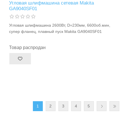
Угловая шлифмашина сетевая Makita
GA9040SF01
Угловая шлифмашина 2600Вт, D=230мм, 6600об.мин,
супер фланец, плавный пуск Makita GA9040SF01
Товар распродан
1
2
3
4
5