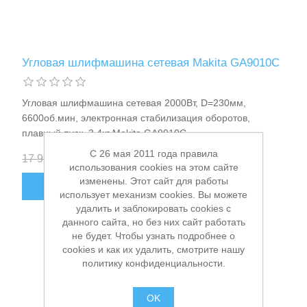
Угловая шлифмашина сетевая Makita GA9010C
Измерительный инструмент
Угловая шлифмашина сетевая 2000Вт, D=230мм,
6600об.мин, электронная стабилизация оборотов,
плавный пуск, 3.4кг Makita GA9010C
C 26 мая 2011 года правила
17 990,00 ₽
14 500,00 ₽
использования cookies на этом сайте
изменены. Этот сайт для работы
В КОРЗИНУ
использует механизм cookies. Вы можете
удалить и заблокировать cookies с
данного сайта, но без них сайт работать
не будет. Чтобы узнать подробнее о
cookies и как их удалить, смотрите нашу
Для плиточных работ
политику конфиденциальности.
OK