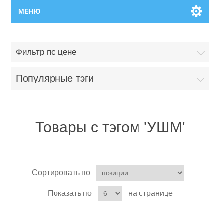
МЕНЮ
Главная
Фильтр по цене
Новинки
Популярные тэги
Каталог
Поиск
Товары с тэгом 'УШМ'
Сервисный центр
Сортировать по
Производители
Ремонт инструмента марки Makita
Показать по
на странице
Ремонт инструмента марки Champion
Сервисы