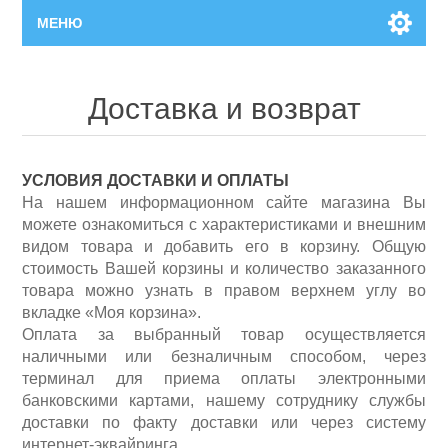
МЕНЮ
Главная
Доставка и возврат
Новинки
УСЛОВИЯ ДОСТАВКИ И ОПЛАТЫ
Каталог
На нашем
информационном сайте магазина
Вы
можете ознакомиться с характеристиками и внешним
Поиск
видом товара и добавить его в корзину. Общую
стоимость Вашей корзины и количество заказанного
товара можно узнать в правом верхнем углу во
Сервисный центр
вкладке «Моя корзина».
Оплата за выбранный товар осуществляется
наличными или безналичным способом, через
Производители
Ремонт инструмента марки Makita
терминал для приема оплаты электронными
банковскими картами, нашему сотруднику службы
Ремонт инструмента марки Champion
Сервисы
доставки по факту доставки или через систему
интернет-эквайринга.