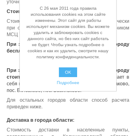
уточнении деталей заказа с менеджером.
C 26 мая 2011 года правила
Стоимость доставки:
использования cookies на этом сайте
изменены. Этот сайт для работы
Стоимость доставки рассчитывается автоматически
использует механизм cookies. Вы можете
при оформлении заказа на сайте или сотрудником
удалить и заблокировать cookies с
МСЦ "Профиль"
данного сайта, но без них сайт работать
При заказе от 25 000 рублей доставка по городу
Расходные материалы и оснастка
не будет. Чтобы узнать подробнее о
бесплатная.
cookies и как их удалить, смотрите нашу
политику конфиденциальности.
При заказе до 25 000 рублей доставка по городу
OK
стоит 900 рублей.
Доставка по городу включает в
Подробнее
себя населенные пункты: г. Гурьевск, пос. М.Исаково,
пос. Б.Исаково, пос. Васильково.
Для остальных городов области способ расчета
приведен ниже.
Доставка в города области:
Стоимость доставки в населенные пункты,