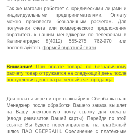
Электроинструмент
Ремонт инструмента марки DCK
Так же магазин работает с юридическими лицами и
Новости
индивидуальными предпринимателями. Оплату
можно произвести безналичным расчетом. Для
Ремонт инструмента марки Elitech
FAQ
получения счета или коммерческого предложения
обратитесь к нашим менеджерам по
т
елефонам в
Сервисный центр JET
Калининграде:
8(4012) 555-275, 762-970 или
Контакты
воспользуйтесь
формой обратной связи
.
Сервисный центр Кратон
Внимание!
При оплате товара по безналичному
расчету товар отгружается на следующий день после
поступления денег на расчетный счет продавца.
Для оплаты через интрент-эквайринг Сбербанка наш
Садовая и силовая техника
Менеджер после обработки Вашего заказа вышлет
на Вашу электронную почту ссылку для оплаты
(ввода реквизитов Вашей карты). Перейдя по этой
ссылке Вы будете перенаправлены на платёжный
шлюз ПАО СБЕРБАНК. Соединение с платёжным