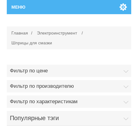
МЕНЮ
Главная
Главная
/
Электроинструмент
/
Новинки
Шприцы для смазки
Каталог
Фильтр по цене
Поиск
Фильтр по производителю
Сервисный центр
Фильтр по характеристикам
Производители
Ремонт инструмента марки Makita
Популярные тэги
Ремонт инструмента марки Champion
Сервисы