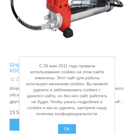
Станки и оснастка
Шприц для смазки аккумуляторный DCK
C 26 мая 2011 года правила
KDGG500(TYPE DM)
использования cookies на этом сайте
изменены. Этот сайт для работы
использует механизм cookies. Вы можете
Шприц для смазки аккумуляторный 18В для технического
удалить и заблокировать cookies с
обслуживания тяжелой, сельскохозяйственной или
данного сайта, но без них сайт работать
другой крупной техники, 690бар, (69мПа), заправочный
не будет. Чтобы узнать подробнее о
cookies и как их удалить, смотрите нашу
ниппель/картриджи 410/ 455мл, 145/ 290мл/мин, шланг
23 590,00 ₽
политику конфиденциальности.
800мм, 1Li-ion*2.0Ач, зарядное устройство, 3.2кг DCK
KDGG500(TYPE DM)
В КОРЗИНУ
OK