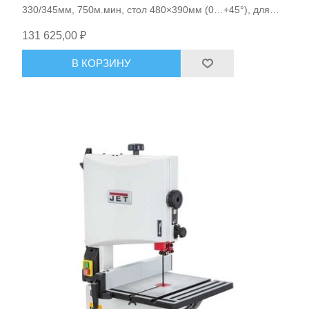
330/345мм, 750м.мин, стол 480×390мм (0…+45°), для
обработки древесины/ДВП/ МДФ/ДСП, 128кг JET JWBS-
131 625,00 ₽
14SFX арт.JT1-394
В КОРЗИНУ
Ручной инструмент