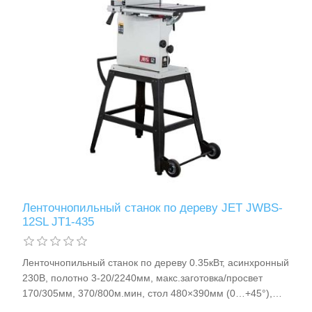
Ленточнопильный станок по дереву JET JWBS-
12SL JT1-435
Ленточнопильный станок по дереву 0.35кВт, асинхронный
230В, полотно 3-20/2240мм, макс.заготовка/просвет
170/305мм, 370/800м.мин, стол 480×390мм (0…+45°),
для обработки древесины/ДВП/ МДФ/ДСП, 60кг JET