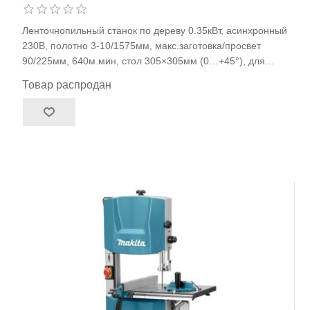
Ленточнопильный станок по дереву 0.35кВт, асинхронный
230В, полотно 3-10/1575мм, макс.заготовка/просвет
90/225мм, 640м.мин, стол 305×305мм (0…+45°), для
обработки древесины/ДВП/ МДФ/ДСП, 19кг JET JWBS-9S
Товар распродан
арт.10000285M