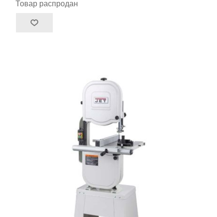
Товар распродан
JWBS-12SL арт.JT1-435