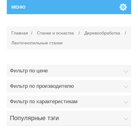
МЕНЮ
Главная
Главная
/
Станки и оснастка
/
Деревообработка
/
Новинки
Ленточнопильные станки
Каталог
Фильтр по цене
Поиск
Фильтр по производителю
Сервисный центр
Фильтр по характеристикам
Производители
Ремонт инструмента марки Makita
Популярные тэги
Ремонт инструмента марки Champion
Сервисы