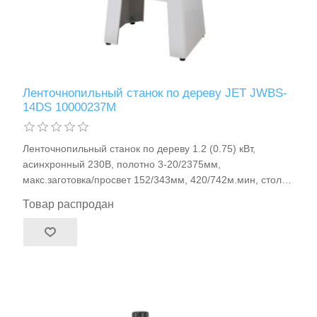
Ленточнопильный станок по дереву JET JWBS-
14DS 10000237M
Ленточнопильный станок по дереву 1.2 (0.75) кВт,
асинхронный 230В, полотно 3-20/2375мм,
макс.заготовка/просвет 152/343мм, 420/742м.мин, стол
356×356мм (-15°/+45°), для обработки древесины/ДВП/
Товар распродан
МДФ/ДСП, 83кг JET JWBS-14DS арт.10000237M