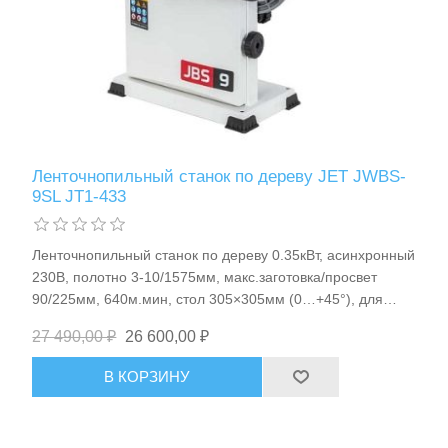
Расходные материалы и оснастка
Ленточнопильный станок по дереву JET JWBS-
9SL JT1-433
Ленточнопильный станок по дереву 0.35кВт, асинхронный
230В, полотно 3-10/1575мм, макс.заготовка/просвет
90/225мм, 640м.мин, стол 305×305мм (0…+45°), для
обработки древесины/ДВП/ МДФ/ДСП, 19кг JET JWBS-
27 490,00 ₽
26 600,00 ₽
9SL арт.JT1-433
В КОРЗИНУ