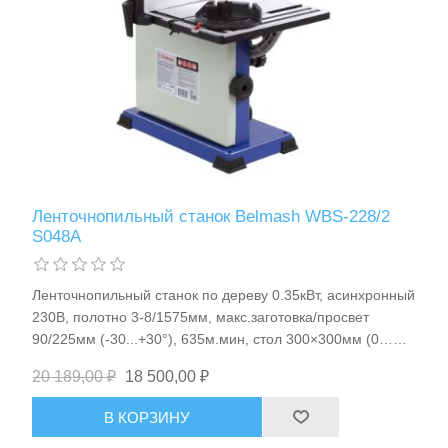
Станки и оснастка
Ленточнопильный станок Belmash WBS-228/2
S048A
Ленточнопильный станок по дереву 0.35кВт, асинхронный
230В, полотно 3-8/1575мм, макс.заготовка/просвет
90/225мм (-30...+30°), 635м.мин, стол 300×300мм (0…
+45°), для обработки древесины/ДВП/ МДФ/ДСП, 18кг
20 189,00 ₽
18 500,00 ₽
Belmash WBS-228/2 арт.S048A
В КОРЗИНУ