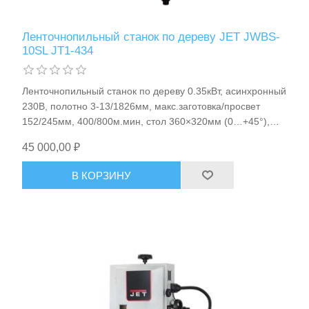
Ленточнопильный станок по дереву JET JWBS-
10SL JT1-434
Ленточнопильный станок по дереву 0.35кВт, асинхронный
230В, полотно 3-13/1826мм, макс.заготовка/просвет
152/245мм, 400/800м.мин, стол 360×320мм (0…+45°),
для обработки древесины/ДВП/ МДФ/ДСП, 38кг JET
45 000,00 ₽
Пневмоинструменты
JWBS-10SL арт.JT1-434
В КОРЗИНУ