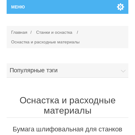
МЕНЮ
Главная
Главная
/
Станки и оснастка
/
Новинки
Оснастка и расходные материалы
Каталог
Популярные тэги
Поиск
Сервисный центр
Оснастка и расходные
материалы
Производители
Ремонт инструмента марки Makita
Ремонт инструмента марки Champion
Сервисы
Бумага шлифовальная для станков