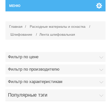
МЕНЮ
Главная
Главная
/
Расходные материалы и оснастка
/
Новинки
Шлифование
/
Лента шлифовальная
Каталог
Фильтр по цене
Поиск
Фильтр по производителю
Сервисный центр
Фильтр по характеристикам
Производители
Ремонт инструмента марки Makita
Популярные тэги
Ремонт инструмента марки Champion
Сервисы