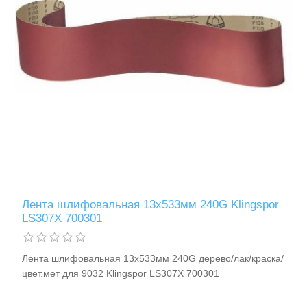
Лента шлифовальная 13х533мм 240G Klingspor
LS307X 700301
Лента шлифовальная 13х533мм 240G дерево/лак/краска/
цвет.мет для 9032 Klingspor LS307X 700301