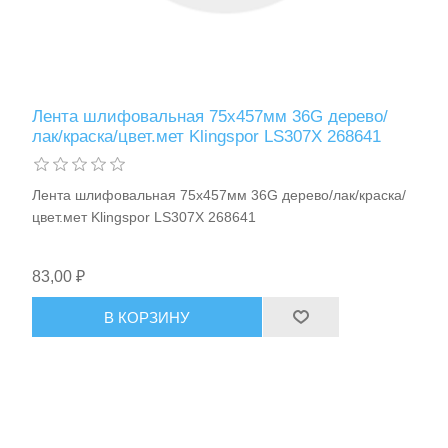
Лента шлифовальная 75х457мм 36G дерево/
лак/краска/цвет.мет Klingspor LS307X 268641
Лента шлифовальная 75х457мм 36G дерево/лак/краска/
цвет.мет Klingspor LS307X 268641
83,00 ₽
В КОРЗИНУ