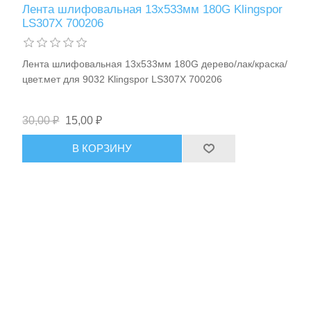
Лента шлифовальная 13х533мм 180G Klingspor
Средства индивидуальной защиты
LS307X 700206
Лента шлифовальная 13х533мм 180G дерево/лак/краска/
цвет.мет для 9032 Klingspor LS307X 700206
30,00 ₽
15,00 ₽
В КОРЗИНУ
Оборудование для автосервиса