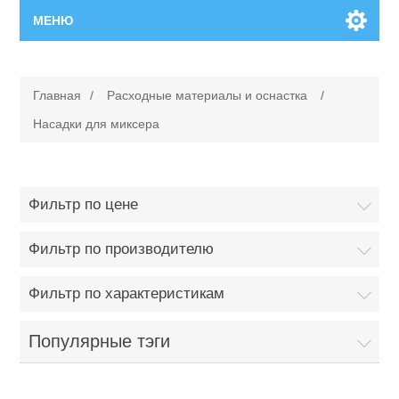
МЕНЮ
Главная
Главная
/
Расходные материалы и оснастка
/
Новинки
Насадки для миксера
Каталог
Фильтр по цене
Поиск
Фильтр по производителю
Сервисный центр
Фильтр по характеристикам
Производители
Ремонт инструмента марки Makita
Популярные тэги
Ремонт инструмента марки Champion
Сервисы