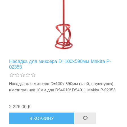
Станки и оснастка
Насадка для миксера D=100х590мм Makita P-
02353
Насадка для миксера D=100х 590мм (клей, штукатурка),
шестигранник 10мм для DS4010/ DS4011 Makita P-02353
2 226,00 ₽
В КОРЗИНУ