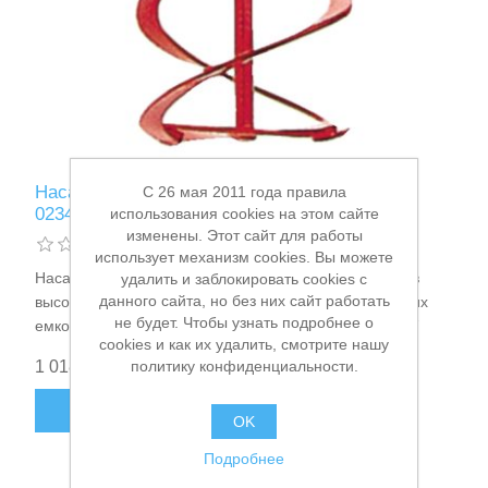
Расходные материалы и оснастка
Насадка для миксера D=90х400мм Makita P-
C 26 мая 2011 года правила
02347
использования cookies на этом сайте
изменены. Этот сайт для работы
использует механизм cookies. Вы можете
Насадка для миксера для перемешивания растворов
удалить и заблокировать cookies с
данного сайта, но без них сайт работать
высокой вязкости - клея, гипса и цемента в небольших
не будет. Чтобы узнать подробнее о
емкостях, подходит к DS4010/DS4012 Makita P-02347
cookies и как их удалить, смотрите нашу
политику конфиденциальности.
1 018,00 ₽
В КОРЗИНУ
OK
Подробнее