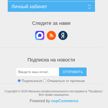
Согласие на обработку персональных данных
Поиск
Личный кабинет
Условия использования
Архив новостей
О нас
Вы уже смотрели
Мой личный кабинет
Контакты
Список сравнения
Мои заказы
Следите за нами
Новинки
Мои адреса
Мои корзины
Мои списки пожелания
Подписка на новости
ОТПРАВИТЬ
Подписаться
Отказаться от прописки
Copyright © 2026 Магазин профессионального инструмента "Профиль".
Все права защищены.
Powered by
nopCommerce