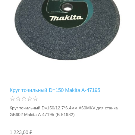
Измерительный инструмент
Круг точильный D=150 Makita A-47195
Круг точильный D=150/12.7*6.4мм A60MKV для станка
Для плиточных работ
GB602 Makita A-47195 (B-51982)
1 223,00 ₽