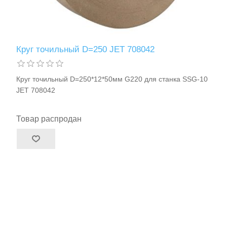
Круг точильный D=250 JET 708042
Круг точильный D=250*12*50мм G220 для станка SSG-10
JET 708042
Товар распродан