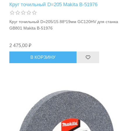
Круг точильный D=205 Makita B-51976
Круг точильный D=205/15.88*19мм GC120HV для станка
GB801 Makita B-51976
2 475,00 ₽
В КОРЗИНУ