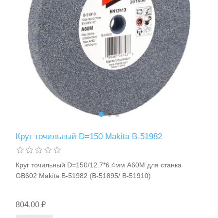
Круг точильный D=150 Makita B-51982
Круг точильный D=150/12.7*6.4мм A60M для станка
GB602 Makita B-51982 (B-51895/ B-51910)
804,00 ₽