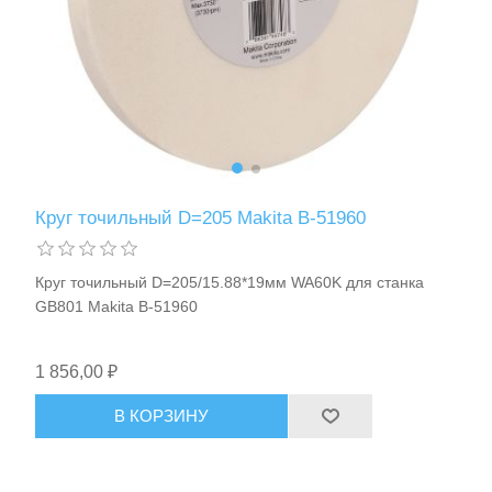
Круг точильный D=205 Makita B-51960
Круг точильный D=205/15.88*19мм WA60K для станка
GB801 Makita B-51960
1 856,00 ₽
В КОРЗИНУ