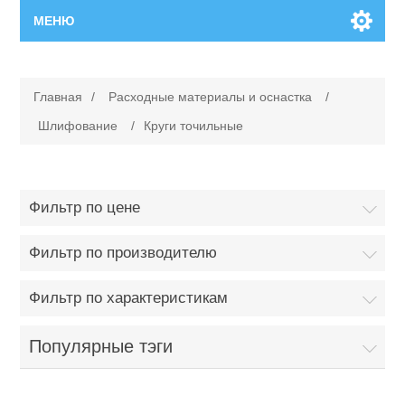
МЕНЮ
Главная
Главная
/
Расходные материалы и оснастка
/
Новинки
Шлифование
/
Круги точильные
Каталог
Фильтр по цене
Поиск
Фильтр по производителю
Сервисный центр
Фильтр по характеристикам
Производители
Ремонт инструмента марки Makita
Популярные тэги
Ремонт инструмента марки Champion
Сервисы