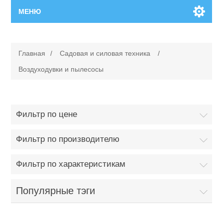
МЕНЮ
Главная
Главная
/
Садовая и силовая техника
/
Новинки
Воздуходувки и пылесосы
Каталог
Фильтр по цене
Поиск
Фильтр по производителю
Сервисный центр
Фильтр по характеристикам
Производители
Ремонт инструмента марки Makita
Популярные тэги
Ремонт инструмента марки Champion
Сервисы