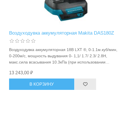
Воздуходувка аккумуляторная Makita DAS180Z
Расходные материалы и оснастка
Воздуходувка аккумуляторная 18В LXT ®, 0-1.1м.куб/мин,
0-200м/с, мощность выдувания 0- 1,1/ 1.7/ 2.3/ 2.8Н,
макс.сила всасывания 10.3кПа (при использовании
191X23-4), Li-ion.(без аккум), BL-motor, 5 сменных сопел,
13 243,00 ₽
1.7кг Makita DAS180Z
В КОРЗИНУ