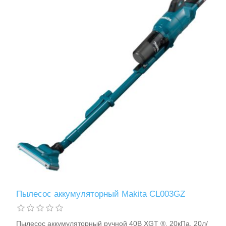
Пылесос аккумуляторный Makita CL003GZ
Пылесос аккумуляторный ручной 40В XGT ®, 20кПа, 20л/