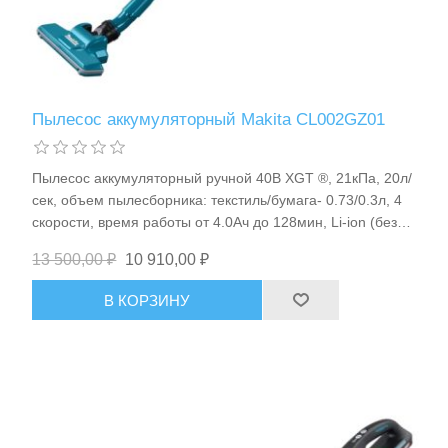
Пылесос аккумуляторный Makita CL002GZ01
Пылесос аккумуляторный ручной 40В XGT ®, 21кПа, 20л/
сек, объем пылесборника: текстиль/бумага- 0.73/0.3л, 4
скорости, время работы от 4.0Ач до 128мин, Li-ion (без
аккум), BL-motor, 1.0кг Makita CL002GZ01
13 500,00 ₽
10 910,00 ₽
В КОРЗИНУ