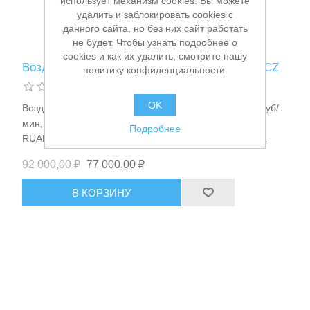
использует механизм cookies. Вы можете
удалить и заблокировать cookies с
данного сайта, но без них сайт работать
не будет. Чтобы узнать подробнее о
cookies и как их удалить, смотрите нашу
Воздуходувка аккумуляторная Makita UB001CZ
политику конфиденциальности.
OK
Воздуходувка аккумуляторная 36/40В PDC ®, 0-16м.куб/
мин, 0-64м/с, 0-22200об/мин, Li-ion ранец 33.5Ач
Подробнее
RUAPDC1200A01, Boost-режим, WG/BL 2.9кг Makita
UB001CZ_Акция
92 000,00 ₽
77 000,00 ₽
В КОРЗИНУ