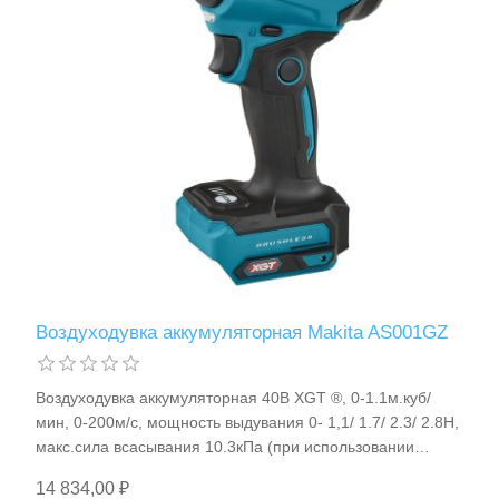
Измерительный инструмент
Воздуходувка аккумуляторная Makita AS001GZ
Воздуходувка аккумуляторная 40В XGT ®, 0-1.1м.куб/
Для плиточных работ
мин, 0-200м/с, мощность выдувания 0- 1,1/ 1.7/ 2.3/ 2.8Н,
макс.сила всасывания 10.3кПа (при использовании
191X23-4), Li-ion.(без аккум), BL-motor, 5 сменных сопел,
14 834,00 ₽
1.5-2.9кг Makita AS001GZ