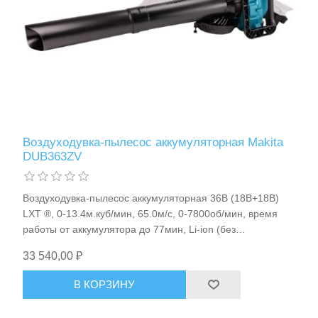
Воздуходувка-пылесос аккумуляторная Makita
DUB363ZV
Воздуходувка-пылесос аккумуляторная 36В (18В+18В)
LXT ®, 0-13.4м.куб/мин, 65.0м/с, 0-7800об/мин, время
работы от аккумулятора до 77мин, Li-ion (без
аккумулятора), XPT/BL, 4.8кг Makita DUB363ZV
33 540,00 ₽
В КОРЗИНУ