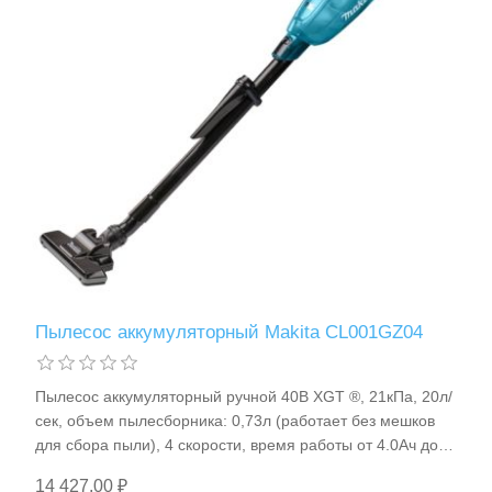
Пылесос аккумуляторный Makita CL001GZ04
Пылесос аккумуляторный ручной 40В XGT ®, 21кПа, 20л/
сек, объем пылесборника: 0,73л (работает без мешков
для сбора пыли), 4 скорости, время работы от 4.0Ач до
128мин, Li-ion (без аккумулятора), BL-motor, 1.6кг Makita
14 427,00 ₽