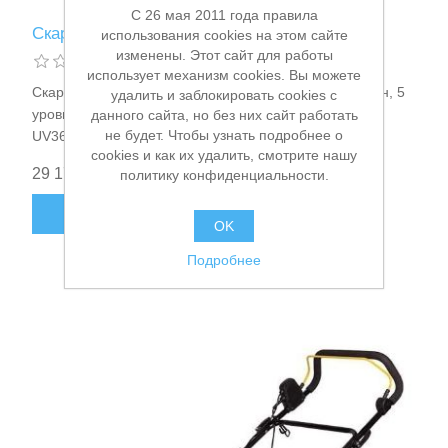
C 26 мая 2011 года правила
Скарификатор сетевой Makita UV3600
использования cookies на этом сайте
изменены. Этот сайт для работы
использует механизм cookies. Вы можете
Скарификатор сетевой 1800Вт, нож 36см, 3700об/мин, 5
удалить и заблокировать cookies с
уровней (-10+5мм), травосборник 40л, 15.3кг Makita
данного сайта, но без них сайт работать
не будет. Чтобы узнать подробнее о
UV3600
cookies и как их удалить, смотрите нашу
29 170,00 ₽
политику конфиденциальности.
В КОРЗИНУ
Пневмоинструменты
OK
Подробнее