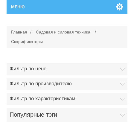
МЕНЮ
Главная
Главная
/
Садовая и силовая техника
/
Новинки
Скарификаторы
Каталог
Фильтр по цене
Поиск
Фильтр по производителю
Сервисный центр
Фильтр по характеристикам
Производители
Ремонт инструмента марки Makita
Популярные тэги
Ремонт инструмента марки Champion
Сервисы