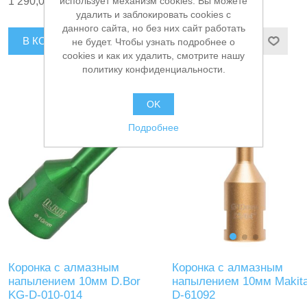
1 335,00 ₽
1 290,00 ₽
использует механизм cookies. Вы можете
керамика/ бетон/кирпич), сухо
DGW320
удалить и заблокировать cookies с
мокрый рез Makita D-61086
данного сайта, но без них сайт работать
В КОРЗИНУ
В КОРЗИНУ
не будет. Чтобы узнать подробнее о
cookies и как их удалить, смотрите нашу
политику конфиденциальности.
OK
Подробнее
Коронка с алмазным
Коронка с алмазным
напылением 10мм Makit
напылением 10мм D.Bor
D-61092
KG-D-010-014