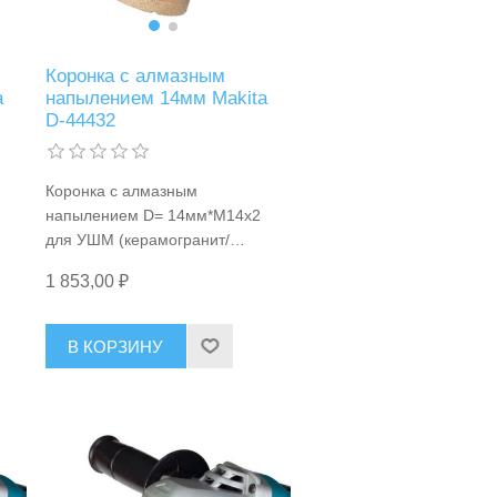
Коронка с алмазным
a
напылением 14мм Makita
D-44432
Коронка с алмазным
напылением D= 14мм*М14x2
для УШМ (керамогранит/
гранит/ натуральный камень/
1 853,00 ₽
й/
керамика/ бетон/кирпич), сухой/
мокрый рез Makita D-44432
В КОРЗИНУ