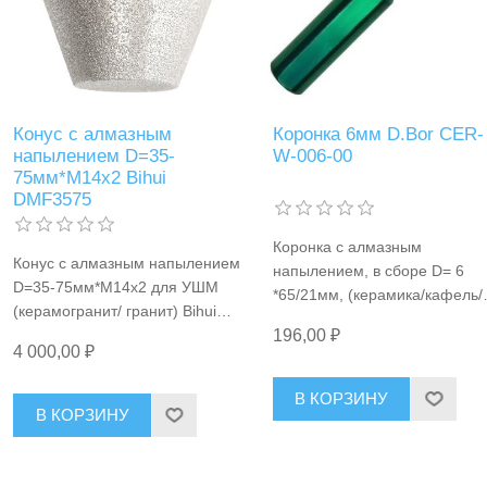
Конус с алмазным
Коронка 6мм D.Bor CER-
напылением D=35-
W-006-00
75мм*М14x2 Bihui
DMF3575
Коронка с алмазным
Конус с алмазным напылением
напылением, в сборе D= 6
D=35-75мм*М14x2 для УШМ
*65/21мм, (керамика/кафель/
(керамогранит/ гранит) Bihui
стекло), хвостовик:
DMF3575
196,00 ₽
цилиндрический, мокрый рез
4 000,00 ₽
D.Bor CER-W-006-00
В КОРЗИНУ
В КОРЗИНУ