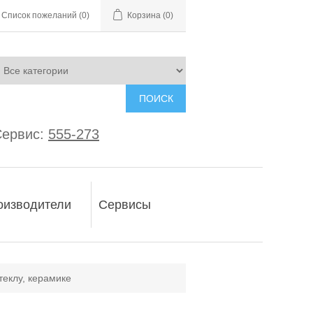
Список пожеланий
(0)
Корзина
(0)
ПОИСК
ервис:
555-273
оизводители
Сервисы
теклу, керамике