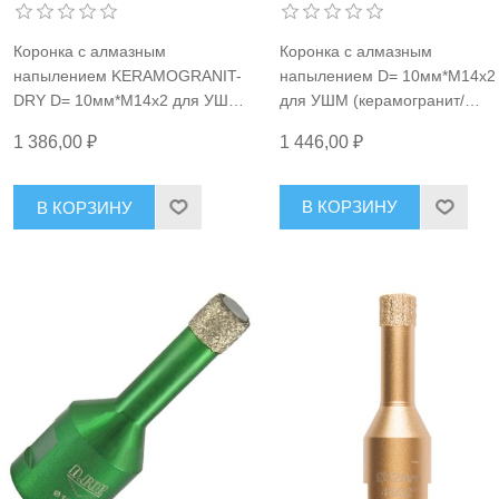
Коронка с алмазным
Коронка с алмазным
напылением D= 10мм*М14x2
напылением KERAMOGRANIT-
для УШМ (керамогранит/
DRY D= 10мм*М14x2 для УШМ
гранит/ натуральный камень/
(керамогранит/ гранит/
1 446,00 ₽
1 386,00 ₽
керамика/ бетон/кирпич), сухо
натуральный камень/керамика/
мокрый рез Makita D-61092
стекло), сухой рез D.Bor KG-D-
010-014
В КОРЗИНУ
В КОРЗИНУ