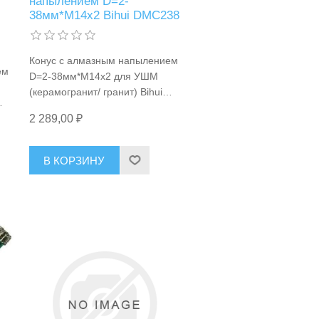
напылением D=2-
38мм*М14x2 Bihui DMC238
Конус с алмазным напылением
ем
D=2-38мм*М14x2 для УШМ
(керамогранит/ гранит) Bihui
DMC238
2 289,00 ₽
В КОРЗИНУ