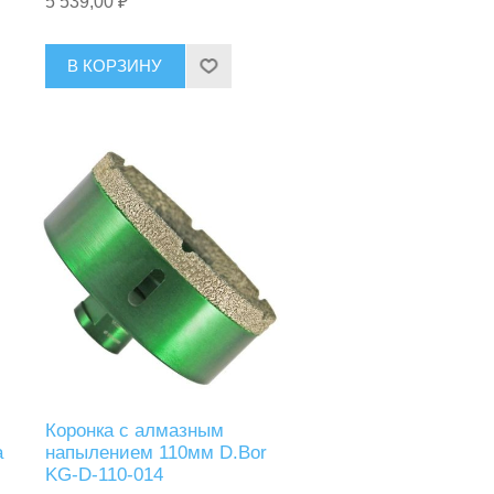
5 539,00 ₽
й/
натуральный камень/керамика/
стекло), сухой рез D.Bor KG-D-
100-014
В КОРЗИНУ
Коронка с алмазным
a
напылением 110мм D.Bor
KG-D-110-014