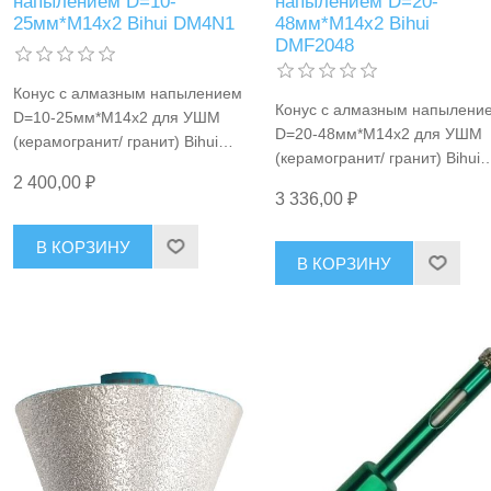
напылением D=10-
напылением D=20-
25мм*М14x2 Bihui DM4N1
48мм*М14x2 Bihui
DMF2048
Конус с алмазным напылением
Конус с алмазным напылени
D=10-25мм*М14x2 для УШМ
D=20-48мм*М14x2 для УШМ
(керамогранит/ гранит) Bihui
(керамогранит/ гранит) Bihui
DM4N1
2 400,00 ₽
DMF2048
3 336,00 ₽
В КОРЗИНУ
В КОРЗИНУ