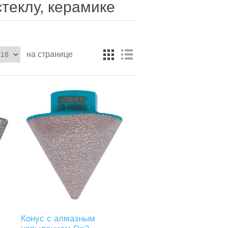
теклу, керамике
на странице
Конус с алмазным