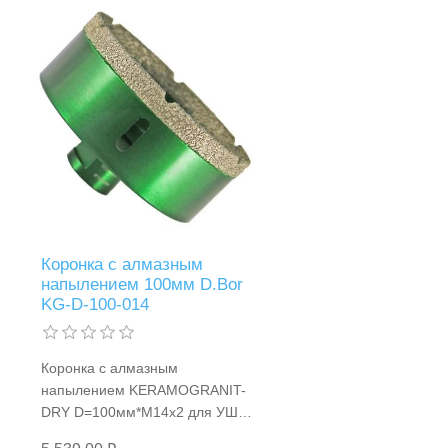
Коронка с алмазным
напылением 100мм D.Bor
KG-D-100-014
Коронка с алмазным
напылением KERAMOGRANIT-
DRY D=100мм*М14x2 для УШМ
(керамогранит/ гранит/