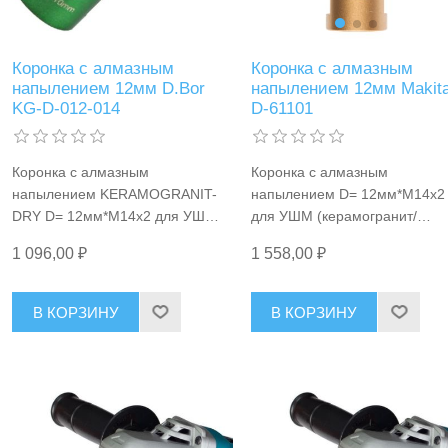
Коронка с алмазным
Коронка с алмазным
напылением 12мм Makit
напылением 12мм D.Bor
D-61101
KG-D-012-014
Коронка с алмазным
Коронка с алмазным
напылением D= 12мм*М14x2
напылением KERAMOGRANIT-
для УШМ (керамогранит/
DRY D= 12мм*М14x2 для УШМ
гранит/ натуральный камень/
(керамогранит/ гранит/
1 558,00 ₽
1 096,00 ₽
керамика/ бетон/кирпич), сухо
натуральный камень/керамика/
мокрый рез Makita D-61101
стекло), сухой рез D.Bor KG-D-
012-014
В КОРЗИНУ
В КОРЗИНУ