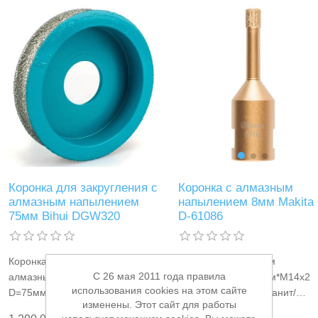
Коронка с алмазным
Коронка для закругления с
напылением 8мм Makita
алмазным напылением
D-61086
75мм Bihui DGW320
Коронка с алмазным
Коронка для закругления с
C 26 мая 2011 года правила
напылением D= 8мм*М14x2
алмазным напылением
использования cookies на этом сайте
для УШМ (керамогранит/
D=75мм*М14 для УШМ
изменены. Этот сайт для работы
гранит/ натуральный камень/
(керамогранит/ гранит) Bihui