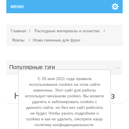
МЕНЮ
Главная
Главная
/
Расходные материалы и оснастка
/
Новинки
Фрезы
/
Ножи сменные для фрез
Каталог
Популярные тэги
Поиск
C 26 мая 2011 года правила
использования cookies на этом сайте
Сервисный центр
изменены. Этот сайт для работы
Ножи сменные для фрез
использует механизм cookies. Вы можете
удалить и заблокировать cookies с
Производители
Ремонт инструмента марки Makita
данного сайта, но без них сайт работать
не будет. Чтобы узнать подробнее о
cookies и как их удалить, смотрите нашу
Ремонт инструмента марки Champion
Сервисы
политику конфиденциальности.