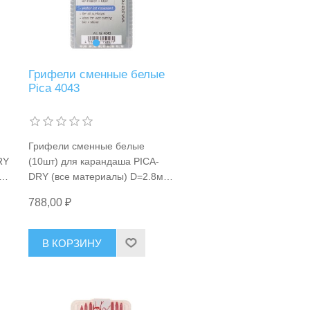
Грифели сменные белые
Pica 4043
Грифели сменные белые
RY
(10шт) для карандаша PICA-
a
DRY (все материалы) D=2.8мм
Pica 4043
788,00 ₽
В КОРЗИНУ