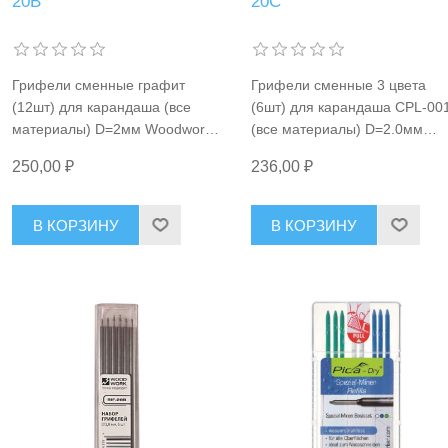
20B
20C
Грифели сменные графит
Грифели сменные 3 цвета
(12шт) для карандаша (все
(6шт) для карандаша CPL-00
материалы) D=2мм Woodwork
(все материалы) D=2.0мм
RIF-20В
Woodwork RIF-20C
250,00 ₽
236,00 ₽
В КОРЗИНУ
В КОРЗИНУ