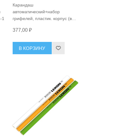
Карандаш
я
автоматический+набор
-1
грифелей, пластик. корпус (все
материалы), D=2.0мм
377,00 ₽
Woodwork CPL-001
В КОРЗИНУ