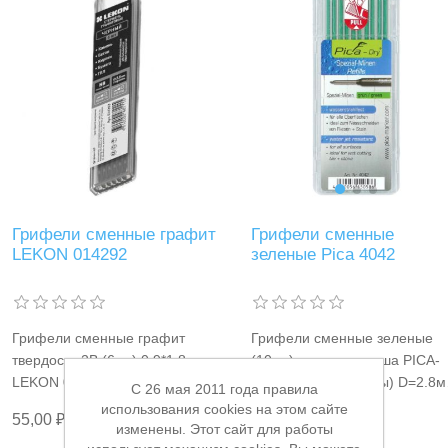
Грифели сменные
Грифели сменные графит
зеленые Pica 4042
LEKON 014292
Грифели сменные зеленые
Грифели сменные графит
(10шт) для карандаша PICA-
твердость 2B (6шт) 0.9*1.8мм
DRY (все материалы) D=2.8
LEKON 014292
C 26 мая 2011 года правила
Pica 4042
использования cookies на этом сайте
788,00 ₽
55,00 ₽
изменены. Этот сайт для работы