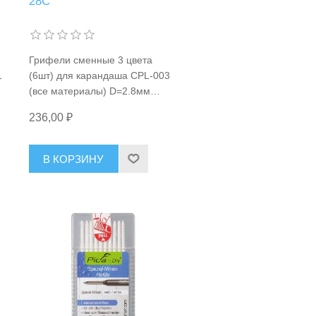
28C
Грифели сменные 3 цвета
1
(6шт) для карандаша CPL-003
(все материалы) D=2.8мм
Woodwork RIF-28C
236,00 ₽
В КОРЗИНУ