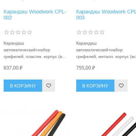
Карандаш Woodwork CPL-
Карандаш Woodwork CPL
002
003
Карандаш
Карандаш
автоматический+набор
автоматический+набор
грифелей, пластик. корпус (все
грифелей, металл. корпус (вс
материалы), D=2.8мм
материалы), D=2.8мм
637,00 ₽
755,00 ₽
Woodwork CPL-002
Woodwork CPL-003
В КОРЗИНУ
В КОРЗИНУ