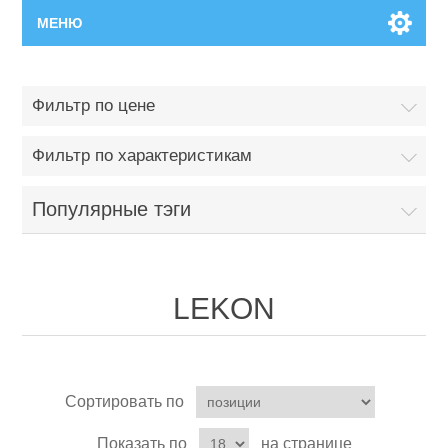
МЕНЮ
Главная
Фильтр по цене
Новинки
Фильтр по характеристикам
Каталог
Популярные тэги
Поиск
LEKON
Сервисный центр
Производители
Ремонт инструмента марки Makita
Сортировать по
Ремонт инструмента марки Champion
Сервисы
Показать по
на странице