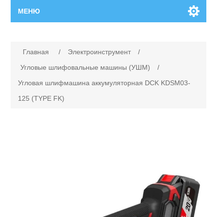
МЕНЮ
Главная
Имя атрибута
Значение атрибута
Главная
/
Электроинструмент
/
Новинки
Угловые шлифовальные машины (УШМ)
/
Угловая шлифмашина аккумуляторная DCK KDSM03-
Каталог
125 (TYPE FK)
Поиск
Сервисный центр
Производители
Ремонт инструмента марки Makita
Ремонт инструмента марки Champion
Сервисы