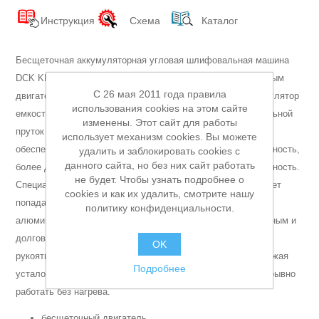
Аккумуляторы и ЗУ
Инструкция
Схема
Каталог
Бесщеточная аккумуляторная угловая шлифовальная машина
DCK KDSM03-125(TYPE FK) это инструмент с более мощным
C 26 мая 2011 года правила
двигателем и более длительным временем работы, аккумулятор
использования cookies на этом сайте
емкостью 4,0 Ач позволяет резать деформированный стальной
изменены. Этот сайт для работы
пруток диаметром 12 мм 72 раза. Бесщеточный двигатель
использует механизм cookies. Вы можете
обеспечивает более мощную и стабильную производительность,
удалить и заблокировать cookies с
данного сайта, но без них сайт работать
более длительный срок службы и более высокая долговечность.
не будет. Чтобы узнать подробнее о
Специальная конструкция пылевого фильтра предотвращает
cookies и как их удалить, смотрите нашу
попадание мусора в корпус. Редуктор изготовлен из
политику конфиденциальности.
алюминиевого сплава, что делает его легким, высокопрочным и
долговечным. Эргономичный захват даёт мягкая
OK
рукоятка, обеспечивая комфорт и лучшее управление, снижая
Подробнее
Грузоподъемное оборудование
усталость. Мощный отводящий патрубок позволяет непрерывно
работать без нагрева.
бесщеточный двигатель