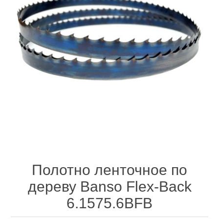
Электроинструмент
Ремонт инструмента марки DCK
Новости
Ремонт инструмента марки Elitech
FAQ
Сервисный центр JET
Контакты
Сервисный центр Кратон
Полотно ленточное по
Садовая и силовая техника
дереву Banso Flex-Back
6.1575.6BFB