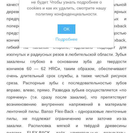
не будет. Чтобы узнать подробнее о
качества, которое используется в профессиональной
Аккумуляторы и ЗУ
cookies и как их удалить, смотрите нашу
деревообработке на лесопильных, столярных и столярных
политику конфиденциальности.
предприятиях. Ленточная пила для продольных и
поперечных срезов мягкой и твердой древесины. Flexback
OK
представляет собой компромисс между твердостью
Подробнее
кончиков зубьев и «мягкой» задней частью зуба — Flexback,
гибкий на тыльной стороне, идеально подходит для
изогнутых и радиусных резов в любительской области. Зубья
закалены глубоко в основании зуба до твердости
кончиков 60 — 62 HRCи, таким образом, обеспечивают
очень длительный срок службы, а также чистый рисунок
среза. Распорные зубы с последовательностью зубов
вправо, влево, прямо. Разводка зубьев осуществляется «по
горячему» (т.е. сразу после закалки), что препятствует
возникновению внутренних напряжений в материале
ленточной пилы. Banso Flex-Back - одноразовые ленточные
Грузоподъемное оборудование
пилы, не подлежат ограничению или заточке из-за
закалки. Распиловка мягкой и твёрдой древесины
пилами FLEX-BACK даёт удивительные результаты,