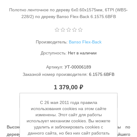
Полотно ленточное по дереву 6х0.60х1575мм, 6TPI (WBS-
228/2) по дереву Banso Flex-Back 6.1575.6BFB
Производитель:
Banso Flex-Back
Доступность:
Нет в наличии
Станки и оснастка
Артикул:
УТ-00006189
Заказной номер производителя:
6.1575.6BFB
1 379,00 ₽
Добавить в список пожеланий
C 26 мая 2011 года правила
использования cookies на этом сайте
изменены. Этот сайт для работы
использует механизм cookies. Вы можете
удалить и заблокировать cookies с
Высокопроизводительное полотно ленточной пилы по
данного сайта, но без них сайт работать
дереву, изготовленное из ленточной стали высочайшего