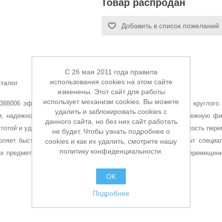
Товар распродан
Добавить в список пожеланий
C 26 мая 2011 года правила
использования cookies на этом сайте
талог
изменены. Этот сайт для работы
использует механизм cookies. Вы можете
388006 эффективно используется для распиловки заготовок круглого
удалить и заблокировать cookies с
, надежностью, отличным соотношением цена-качество. Надежную фик
данного сайта, но без них сайт работать
стотой и удобством. Наличие четырех колес обеспечивает легкость пере
не будет. Чтобы узнать подробнее о
оляет быстро натянуть полотно после замены. Привод закрыт специа
cookies и как их удалить, смотрите нашу
политику конфиденциальности.
них предметов.Наличие колес обеспечивает легкое и удобное перемещени
OK
Подробнее