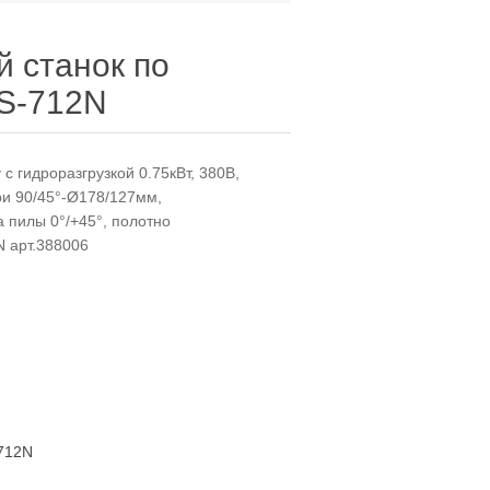
 станок по
BS-712N
с гидроразгрузкой 0.75кВт, 380В,
ри 90/45°-Ø178/127мм,
 пилы 0°/+45°, полотно
N арт.388006
712N