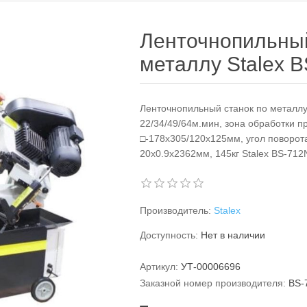
Ленточнопильный
металлу Stalex 
Ленточнопильный станок по металлу 
22/34/49/64м.мин, зона обработки п
□-178х305/120х125мм, угол поворота
20х0.9х2362мм, 145кг Stalex BS-712
Производитель:
Stalex
Доступность:
Нет в наличии
Артикул:
УТ-00006696
Заказной номер производителя:
BS-