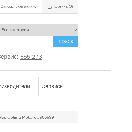
Список пожеланий
(0)
Корзина
(0)
ПОИСК
ервис:
555-273
оизводители
Сервисы
us Optima Metallica 906699