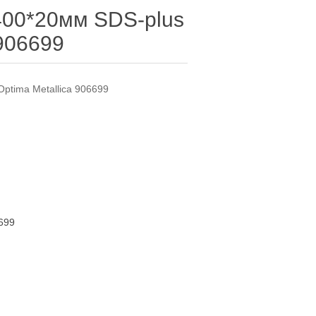
400*20мм SDS-plus
 906699
ptima Metallica 906699
699