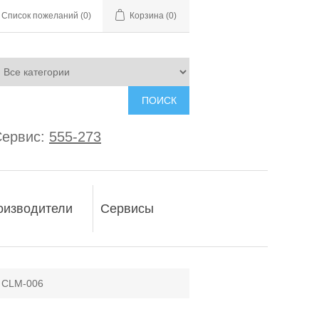
Список пожеланий
(0)
Корзина
(0)
ПОИСК
ервис:
555-273
оизводители
Сервисы
 CLM-006