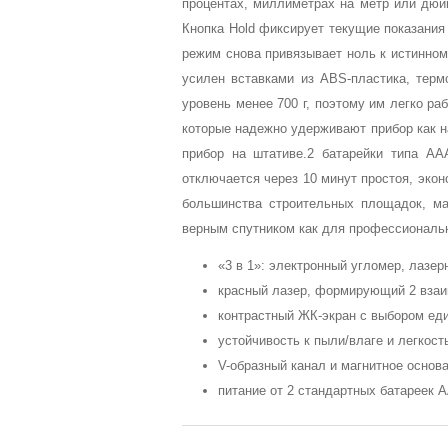
процентах, миллиметрах на метр или дюй
Кнопка Hold фиксирует текущие показания
режим снова привязывает ноль к истинном
усилен вставками из ABS-пластика, терм
уровень менее 700 г, поэтому им легко ра
которые надежно удерживают прибор как н
прибор на штативе.2 батарейки типа AA
отключается через 10 минут простоя, экон
большинства строительных площадок, ма
верным спутником как для профессиональн
«3 в 1»: электронный угломер, лазер
красный лазер, формирующий 2 взаи
контрастный ЖК-экран с выбором ед
устойчивость к пыли/влаге и легкос
V-образный канал и магнитное основ
питание от 2 стандартных батареек 