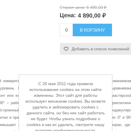
Старая цена:
6 490,00 ₽
Цена:
4 890,00 ₽
В КОРЗИНУ
Добавить в список пожеланий
ый измерительный инструмент, объединяющий в прочном алюминиевом
C 26 мая 2011 года правила
уровень. Благодаря такому сочетанию прибор ускоряет выравниван
использования cookies на этом сайте
изменены. Этот сайт для работы
онт или юстировку станков как на стройплощадке, так и в мастерско
использует механизм cookies. Вы можете
180° – рабочий диапазон измерений задает пользователь. Переключе
удалить и заблокировать cookies с
Встроенный красный лазер выводит 2 яркие взаимно перпендикуляр
данного сайта, но без них сайт работать
метки и практически исключает ошибки.В ключевых положениях 0° и 90°
не будет. Чтобы узнать подробнее о
cookies и как их удалить, смотрите нашу
евышает ±0,2°. Результаты выводятся на контрастный ЖК-экран, где
политику конфиденциальности.