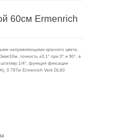
й 60см Ermenrich
ными направляющими красного цвета,
0мм/10м, точность ±0,1° при 0° и 90°, в
к штативу 1/4", функция фиксации
), 0.797кг Ermenrich Verk DL60
84