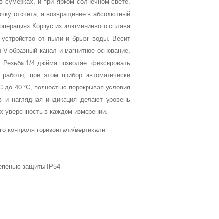
 сумерках, и при ярком солнечном свете.
очку отсчета, а возвращение в абсолютный
 операциях.Корпус из алюминиевого сплава
 устройство от пыли и брызг воды. Весит
ы V-образный канал и магнитное основание,
. Резьба 1/4 дюйма позволяет фиксировать
 работы, при этом прибор автоматически
°C до 40 °C, полностью перекрывая условия
в и наглядная индикация делают уровень
х уверенность в каждом измерении.
го контроля горизонтали/вертикали
тепенью защиты IP54