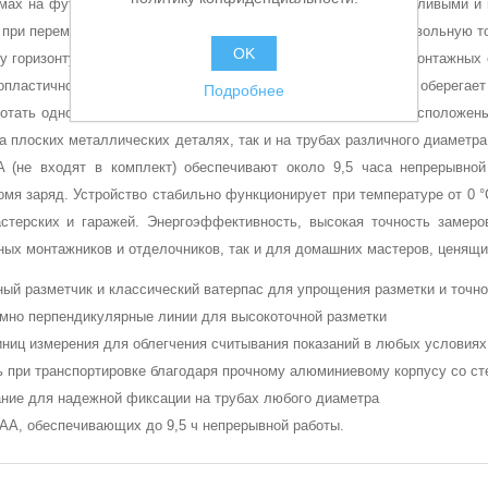
мах на фут. Белые символы на черном фоне остаются отчетливыми и в
 при перемещении, кнопка Zero (установка нуля) задает произвольную т
OK
у горизонту, что удобно при серийных проверках и сложных монтажных
опластичного эластомера и силикона. Степень защиты IP54 оберегает
Подробнее
ботать одной рукой в течение всей смены. На нижней грани расположен
а плоских металлических деталях, так и на трубах различного диаметра
A (не входят в комплект) обеспечивают около 9,5 часа непрерывной
омя заряд. Устройство стабильно функционирует при температуре от 0 
стерских и гаражей. Энергоэффективность, высокая точность замеро
ых монтажников и отделочников, так и для домашних мастеров, ценящи
ный разметчик и классический ватерпас для упрощения разметки и точно
мно перпендикулярные линии для высокоточной разметки
иниц измерения для облегчения считывания показаний в любых условиях
ть при транспортировке благодаря прочному алюминиевому корпусу со с
ание для надежной фиксации на трубах любого диаметра
AAA, обеспечивающих до 9,5 ч непрерывной работы.