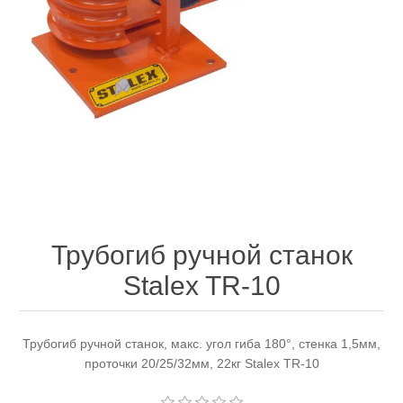
Электроинструмент
Ремонт инструмента марки DCK
Новости
Ремонт инструмента марки Elitech
FAQ
Сервисный центр JET
Контакты
Сервисный центр Кратон
Трубогиб ручной станок
Stalex TR-10
Садовая и силовая техника
Трубогиб ручной станок, макс. угол гиба 180°, стенка 1,5мм,
проточки 20/25/32мм, 22кг Stalex TR-10