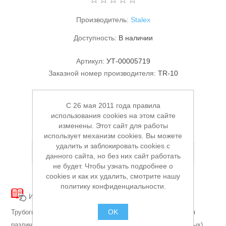
Производитель:
Stalex
Доступность:
В наличии
Артикул:
УТ-00005719
Заказной номер производителя:
TR-10
15 400,00 ₽
Станки и оснастка
C 26 мая 2011 года правила
использования cookies на этом сайте
В КОРЗИНУ
изменены. Этот сайт для работы
использует механизм cookies. Вы можете
удалить и заблокировать cookies с
Добавить в список пожеланий
данного сайта, но без них сайт работать
не будет. Чтобы узнать подробнее о
cookies и как их удалить, смотрите нашу
политику конфиденциальности.
Инструкция
Схема
Каталог
OK
Трубогиб ручной STALEX TR-10 используется для сгибания
различных металлических (алюминиевых, медных, стальных),