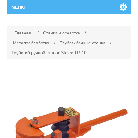
МЕНЮ
Главная
Главная
/
Станки и оснастка
/
Новинки
Металообработка
/
Трубогибочные станки
/
Трубогиб ручной станок Stalex TR-10
Каталог
Поиск
Сервисный центр
Производители
Ремонт инструмента марки Makita
Ремонт инструмента марки Champion
Сервисы