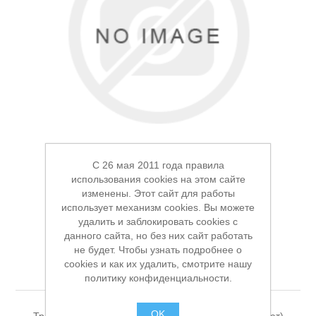
Электроинструмент
Ремонт инструмента марки DCK
Новости
Ремонт инструмента марки Elitech
FAQ
Сервисный центр JET
Контакты
Сервисный центр Кратон
C 26 мая 2011 года правила
использования cookies на этом сайте
изменены. Этот сайт для работы
использует механизм cookies. Вы можете
Головка триммерная
удалить и заблокировать cookies с
данного сайта, но без них сайт работать
M6*1,25LH Makita
Садовая и силовая техника
не будет. Чтобы узнать подробнее о
cookies и как их удалить, смотрите нашу
YA00000474
политику конфиденциальности.
OK