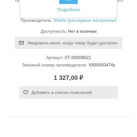
Триммерная головка M6*1,25LH 2,0мм (полуавтомат)
UR3500/UR3501 Makita YA00000474
Подробнее
Производитель:
Makita (расходные материалы)
Доступность:
Нет в наличии
Уведомить меня, когда товар будет доступен
Станки и оснастка
Артикул:
УТ-00008621
Заказной номер производителя:
YA00000474z
1 327,00 ₽
Добавить в список пожеланий