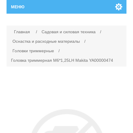
МЕНЮ
Главная
Главная
/
Садовая и силовая техника
/
Новинки
Оснастка и расходные материалы
/
Головки триммерные
/
Каталог
Головка триммерная M6*1,25LH Makita YA00000474
Поиск
Сервисный центр
Производители
Ремонт инструмента марки Makita
Ремонт инструмента марки Champion
Сервисы