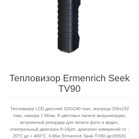
Электроинструмент
Ремонт инструмента марки DCK
Новости
Ремонт инструмента марки Elitech
FAQ
Сервисный центр JET
Контакты
Сервисный центр Кратон
Тепловизор Ermenrich Seek
TV90
Садовая и силовая техника
Тепловизор LCD дисплей 320x240 пикс, матрица 256x192
пикс, камера 1 Мпик, 8 цветовых палитр визуализации,
встроенный рекордер для записи фото и видео,
спектральный диапазон 8-14μm, диапазон измерений от -
20°C до + 400°C, 0.86кг Ermenrich Seek TV90 арт.83591