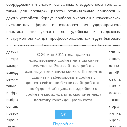
оборудования и систем, связанных с выделением тепла, а
Аккумуляторы и ЗУ
также для проверки работы отопительных приборов и
других устройств. Корпус прибора выполнен в классической
пистолетной форме и изготовлен из ударопрочного
пластика, что делает его удобным и надежным
инструментом как для профессионалов, так и для бытового
использования. Тепловизор оснащен инфракрасным
датчиком с высоким разрешением 256x192 пикселя и
C 26 мая 2011 года правила
настраиваемой излучательной способностью. Встроенная
использования cookies на этом сайте
камера видимого света с разрешением 1 Мпикс позволяет
изменены. Этот сайт для работы
использует механизм cookies. Вы можете
выводить изображение в различных режимах, включая ИК-
удалить и заблокировать cookies с
режим (обычный и с выделением контуров объектов), а
данного сайта, но без них сайт работать
также режим оптической картинки или ее совмещения с
не будет. Чтобы узнать подробнее о
инфракрасным изображением. В меню тепловизора можно
cookies и как их удалить, смотрите нашу
выбрать одну из восьми доступных палитр. Прибор также
политику конфиденциальности.
оснащен функцией «картинка в картинке», которая
Грузоподъемное оборудование
позволяет одновременно отображать два изображения на
OK
экране. В центре дисплея расположен «прицел»
Подробнее
температурного датчика, который показывает температуру в