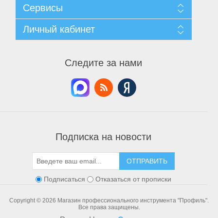
Карта сайта
Сервисы
Доставка и возврат
Согласие на обработку персональных данных
Поиск
Личный кабинет
Условия использования
Архив новостей
О нас
Вы уже смотрели
Мой личный кабинет
Контакты
Список сравнения
Мои заказы
Следите за нами
Новинки
Мои адреса
Расходные материалы и оснастка
Мои корзины
Мои списки пожелания
Подписка на новости
ОТПРАВИТЬ
Подписаться
Отказаться от прописки
Copyright © 2026 Магазин профессионального инструмента "Профиль".
Все права защищены.