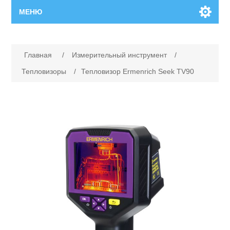
МЕНЮ
Главная
Главная
/
Измерительный инструмент
/
Новинки
Тепловизоры
/
Тепловизор Ermenrich Seek TV90
Каталог
Поиск
Сервисный центр
Производители
Ремонт инструмента марки Makita
Ремонт инструмента марки Champion
Сервисы