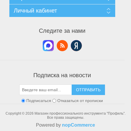
Доставка и возврат
Согласие на обработку персональных данных
Поиск
Личный кабинет
Условия использования
Архив новостей
О нас
Вы уже смотрели
Мой личный кабинет
Контакты
Список сравнения
Мои заказы
Следите за нами
Новинки
Мои адреса
Мои корзины
Мои списки пожелания
Пневмоинструменты
Подписка на новости
ОТПРАВИТЬ
Подписаться
Отказаться от прописки
Copyright © 2026 Магазин профессионального инструмента "Профиль".
Все права защищены.
Powered by
nopCommerce