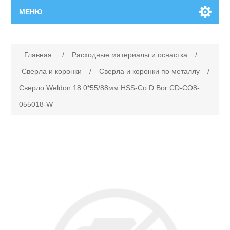
МЕНЮ
Главная
Главная
/
Расходные материалы и оснастка
/
Новинки
Сверла и коронки
/
Сверла и коронки по металлу
/
Сверло Weldon 18.0*55/88мм HSS-Co D.Bor CD-CO8-
Каталог
055018-W
Поиск
Сервисный центр
Производители
Ремонт инструмента марки Makita
Ремонт инструмента марки Champion
Сервисы