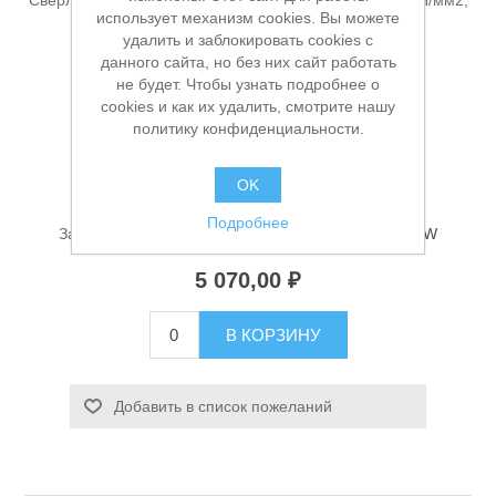
Сверло Weldon D= 18.0*55/88мм HSS-Co,сталь 1000 H/мм2,
использует механизм cookies. Вы можете
хвостовик 19 мм (3/4'') D.Bor CD-CO8-055018-W
удалить и заблокировать cookies с
данного сайта, но без них сайт работать
не будет. Чтобы узнать подробнее о
cookies и как их удалить, смотрите нашу
Производитель:
D.BOR
политику конфиденциальности.
Доступность:
В наличии
OK
Станки и оснастка
Артикул:
УТ-00006782
Подробнее
Заказной номер производителя:
CD-CO8-055018-W
5 070,00 ₽
В КОРЗИНУ
Добавить в список пожеланий