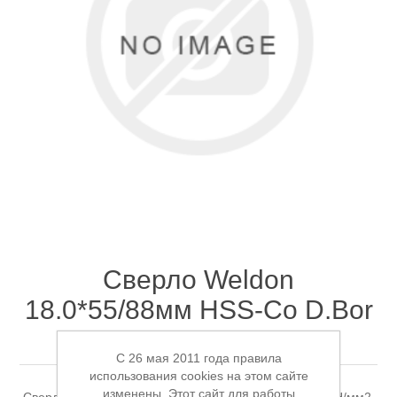
Электроинструмент
Ремонт инструмента марки DCK
Новости
Ремонт инструмента марки Elitech
FAQ
Сервисный центр JET
Контакты
Сервисный центр Кратон
Сверло Weldon
18.0*55/88мм HSS-Co D.Bor
Садовая и силовая техника
CD-CO8-055018-W
C 26 мая 2011 года правила
использования cookies на этом сайте
изменены. Этот сайт для работы