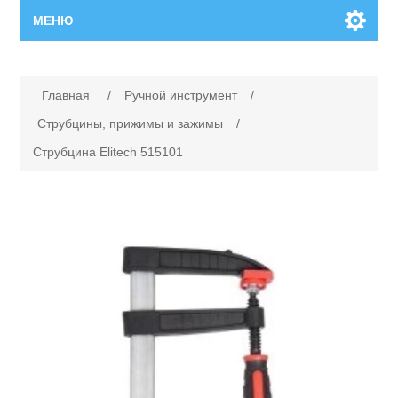
МЕНЮ
Главная
Имя атрибута
Значение атрибута
Главная
/
Ручной инструмент
/
Новинки
Струбцины, прижимы и зажимы
/
Струбцина Elitech 515101
Каталог
Поиск
Сервисный центр
Производители
Ремонт инструмента марки Makita
Ремонт инструмента марки Champion
Сервисы