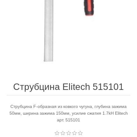
Электроинструмент
Ремонт инструмента марки DCK
Новости
Ремонт инструмента марки Elitech
FAQ
Сервисный центр JET
Контакты
Сервисный центр Кратон
Струбцина Elitech 515101
Садовая и силовая техника
Струбцина F-образная из ковкого чугуна, глубина зажима
50мм, ширина зажима 150мм, усилие сжатия 1.7kH Elitech
арт. 515101