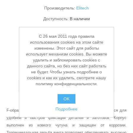
Производитель:
Elitech
Доступность:
В наличии
Артикул:
УТ-00005596
C 26 мая 2011 года правила
Заказной номер производителя:
515101
использования cookies на этом сайте
изменены. Этот сайт для работы
450,00 ₽
использует механизм cookies. Вы можете
Станки и оснастка
удалить и заблокировать cookies с
данного сайта, но без них сайт работать
В КОРЗИНУ
не будет. Чтобы узнать подробнее о
cookies и как их удалить, смотрите нашу
политику конфиденциальности.
Добавить в список пожеланий
OK
Подробнее
F-образная струбцина с передвижным упором используется для
удобной и быстрой фиксации деталей и заготовок. Корпус
выполнен из ковкого чугуна и защищен от коррозии.
Трапециедальная резьба винта позволяет обеспечивать высокую