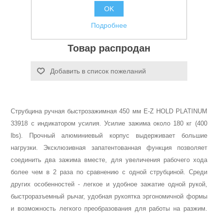
OK
Аккумуляторы и ЗУ
Артикул:
УТ-00007439
Подробнее
Заказной номер производителя:
33912
Товар распродан
Добавить в список пожеланий
Струбцина ручная быстрозажимная 450 мм E-Z HOLD PLATINUM
33918 с индикатором усилия. Усилие зажима около 180 кг (400
lbs). Прочный алюминиевый корпус выдерживает большие
нагрузки. Эксклюзивная запатентованная функция позволяет
соединить два зажима вместе, для увеличения рабочего хода
более чем в 2 раза по сравнению с одной струбциной. Среди
Грузоподъемное оборудование
других особенностей - легкое и удобное зажатие одной рукой,
быстроразъемный рычаг, удобная рукоятка эргономичной формы
и возможность легкого преобразования для работы на разжим.