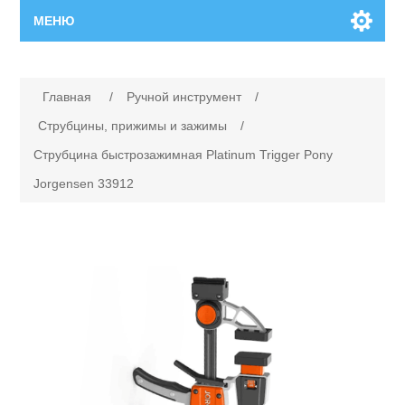
МЕНЮ
Главная
Имя атрибута
Значение атрибута
Главная
/
Ручной инструмент
/
Новинки
Струбцины, прижимы и зажимы
/
Струбцина быстрозажимная Platinum Trigger Pony
Каталог
Jorgensen 33912
Поиск
Сервисный центр
Производители
Ремонт инструмента марки Makita
Ремонт инструмента марки Champion
Сервисы