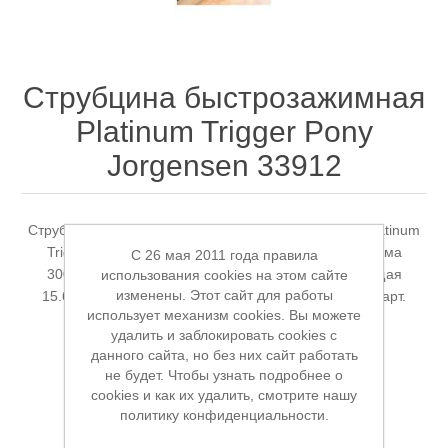
Струбцина быстрозажимная
Platinum Trigger Pony
Jorgensen 33912
Станки и оснастка
Струбцина быстрозажимная для средних нагрузок Platinum
Trigger Clamp, глубина зажима 80мм, ширина зажима
C 26 мая 2011 года правила
300мм, усилие сжатия 1.76кН (180кг), направляющая
использования cookies на этом сайте
изменены. Этот сайт для работы
15.6*4.7мм, сталь/алюминий, 0.5кг Pony Jorgensen арт.
использует механизм cookies. Вы можете
33912
удалить и заблокировать cookies с
данного сайта, но без них сайт работать
не будет. Чтобы узнать подробнее о
cookies и как их удалить, смотрите нашу
Производитель:
Pony Jorgensen
политику конфиденциальности.
Доступность:
Нет в наличии