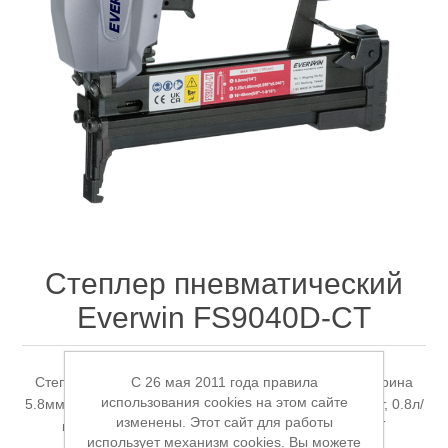
Электроинструмент
Ремонт инструмента марки DCK
Новости
Ремонт инструмента марки Elitech
FAQ
Сервисный центр JET
Контакты
Сервисный центр Кратон
Степлер пневматический
Everwin FS9040D-CT
Садовая и силовая техника
C 26 мая 2011 года правила
Степлер пневматический 15-40мм, скоба тип 90, ширина
использования cookies на этом сайте
5.8мм, толщина 1.25*1.00мм, ёмкость магазина 100шт, 0.8л/
изменены. Этот сайт для работы
выстрел, 4.8-6.9 бар, 1.35кг Everwin FS9040D-CT
использует механизм cookies. Вы можете