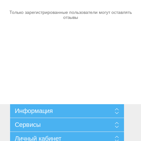
Аккумуляторы и ЗУ
Только зарегистрированные пользователи могут оставлять
отзывы
Информация
Грузоподъемное оборудование
Карта сайта
Сервисы
Доставка и возврат
Согласие на обработку персональных данных
Поиск
Личный кабинет
Условия использования