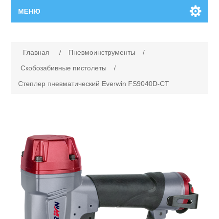
МЕНЮ
Главная
Главная
/
Пневмоинструменты
/
Новинки
Скобозабивные пистолеты
/
Степлер пневматический Everwin FS9040D-CT
Каталог
Поиск
Сервисный центр
Производители
Ремонт инструмента марки Makita
Ремонт инструмента марки Champion
Сервисы