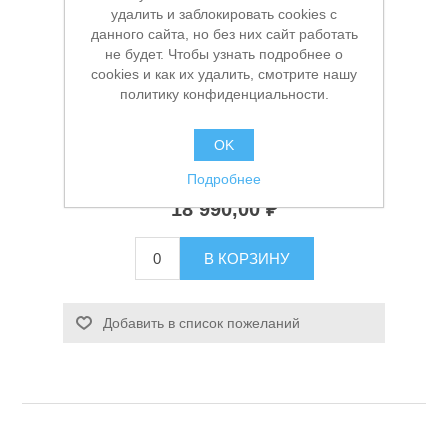
удалить и заблокировать cookies с
данного сайта, но без них сайт работать
не будет. Чтобы узнать подробнее о
Производитель:
Everwin
cookies и как их удалить, смотрите нашу
политику конфиденциальности.
Доступность:
В наличии
Артикул:
УТ-00007183
OK
Заказной номер производителя:
FS9040D-CT
Подробнее
Станки и оснастка
18 990,00 ₽
В КОРЗИНУ
Добавить в список пожеланий