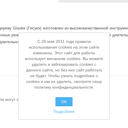
дереву Gisuke (Гисукэ) изготовлен из высококачественной инструм
енные режущие кромки сохраняют свою остроту в течении длительн
C 26 мая 2011 года правила
длительной работе, предотвращая усталость.
использования cookies на этом сайте
изменены. Этот сайт для работы
использует механизм cookies. Вы можете
удалить и заблокировать cookies с
данного сайта, но без них сайт работать
не будет. Чтобы узнать подробнее о
cookies и как их удалить, смотрите нашу
политику конфиденциальности.
ли могут оставлять отзывы
OK
Подробнее