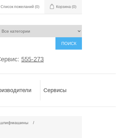
Список пожеланий
(0)
Корзина
(0)
ПОИСК
ервис:
555-273
оизводители
Сервисы
е шлифмашины
/