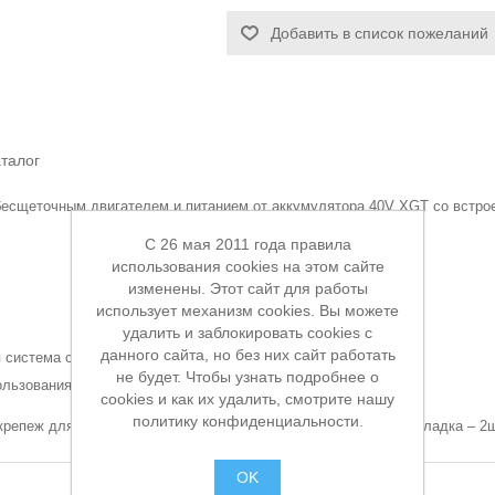
Добавить в список пожеланий
талог
есщеточным двигателем и питанием от аккумулятора 40V XGT со встр
C 26 мая 2011 года правила
использования cookies на этом сайте
изменены. Этот сайт для работы
использует механизм cookies. Вы можете
удалить и заблокировать cookies с
данного сайта, но без них сайт работать
 система с автозапуском)
не будет. Чтобы узнать подробнее о
ользования разъемного соединения с батареей.
cookies и как их удалить, смотрите нашу
политику конфиденциальности.
репеж для провода, адаптер для аккумулятора, защитная накладка – 2ш
OK