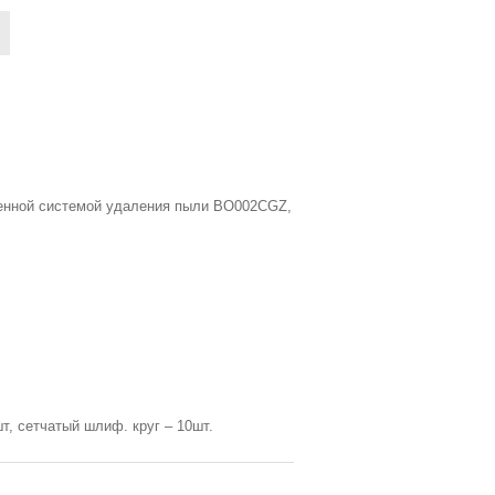
оенной системой удаления пыли BO002CGZ,
т, сетчатый шлиф. круг – 10шт.