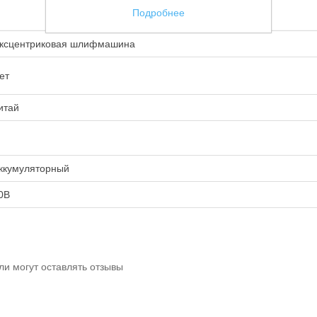
Подробнее
ксцентриковая шлифмашина
ет
итай
ккумуляторный
0В
ли могут оставлять отзывы