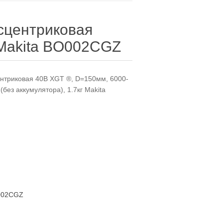
центриковая
Makita BO002CGZ
триковая 40В XGT ®, D=150мм, 6000-
(без аккумулятора), 1.7кг Makita
002CGZ