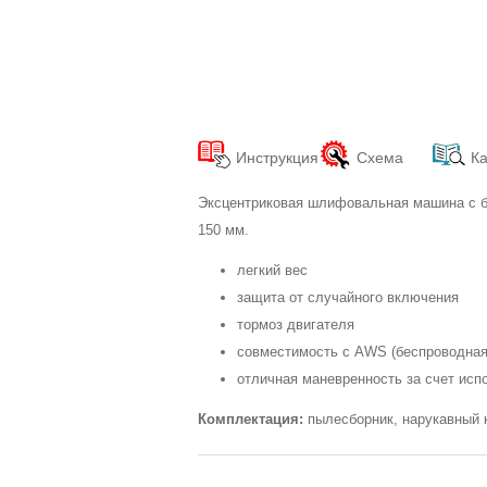
Инструкция
Схема
Ка
Эксцентриковая шлифовальная машина c б
150 мм.
легкий вес
защита от случайного включения
тормоз двигателя
cовместимость с AWS (беспроводная
отличная маневренность за счет исп
Комплектация:
пылесборник, нарукавный к