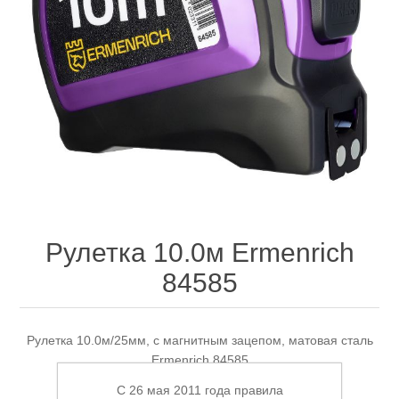
Электроинструмент
Ремонт инструмента марки DCK
Новости
Ремонт инструмента марки Elitech
FAQ
Сервисный центр JET
Контакты
Сервисный центр Кратон
Рулетка 10.0м Ermenrich
84585
Садовая и силовая техника
Рулетка 10.0м/25мм, с магнитным зацепом, матовая сталь
Ermenrich 84585
C 26 мая 2011 года правила