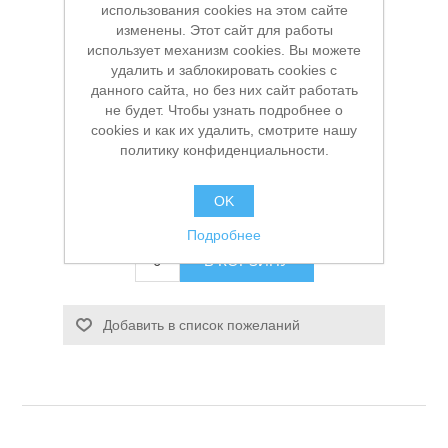
использования cookies на этом сайте
изменены. Этот сайт для работы
Производитель:
Ermenrich
использует механизм cookies. Вы можете
удалить и заблокировать cookies с
Доступность:
В наличии
данного сайта, но без них сайт работать
не будет. Чтобы узнать подробнее о
Артикул:
УТ-00007273
cookies и как их удалить, смотрите нашу
Заказной номер производителя:
84585
политику конфиденциальности.
Старая цена:
990,00 ₽
Станки и оснастка
OK
Цена:
750,00 ₽
Подробнее
В КОРЗИНУ
Добавить в список пожеланий