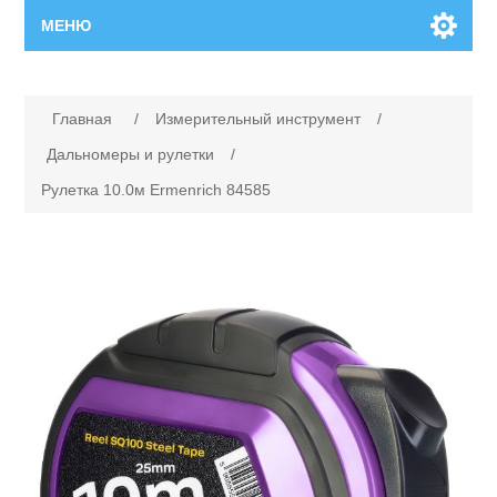
МЕНЮ
Главная
Имя атрибута
Значение атрибута
Главная
/
Измерительный инструмент
/
Новинки
Дальномеры и рулетки
/
Рулетка 10.0м Ermenrich 84585
Каталог
Поиск
Сервисный центр
Производители
Ремонт инструмента марки Makita
Ремонт инструмента марки Champion
Сервисы