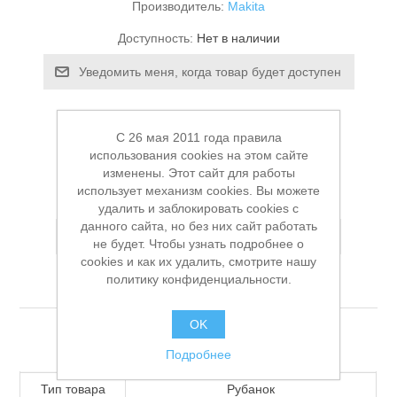
Производитель:
Makita
Доступность:
Нет в наличии
Уведомить меня, когда товар будет доступен
Артикул:
УТ-00008482
Заказной номер производителя:
M1902B
C 26 мая 2011 года правила
использования cookies на этом сайте
Станки и оснастка
Старая цена:
7 900,00 ₽
изменены. Этот сайт для работы
использует механизм cookies. Вы можете
Цена:
5 000,00 ₽
удалить и заблокировать cookies с
данного сайта, но без них сайт работать
Добавить в список пожеланий
не будет. Чтобы узнать подробнее о
cookies и как их удалить, смотрите нашу
политику конфиденциальности.
OK
Характеристики
Подробнее
Тип товара
Рубанок