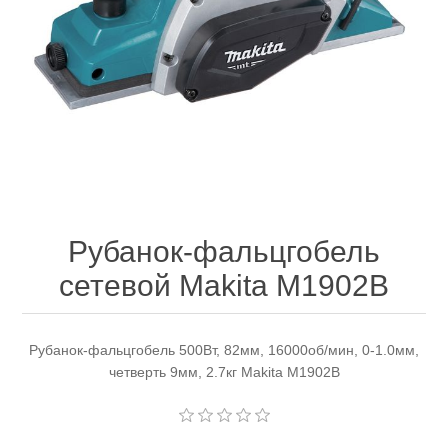
Электроинструмент
Ремонт инструмента марки DCK
Новости
Ремонт инструмента марки Elitech
FAQ
Сервисный центр JET
Контакты
Сервисный центр Кратон
Рубанок-фальцгобель
сетевой Makita M1902B
Садовая и силовая техника
Рубанок-фальцгобель 500Вт, 82мм, 16000об/мин, 0-1.0мм,
четверть 9мм, 2.7кг Makita M1902B