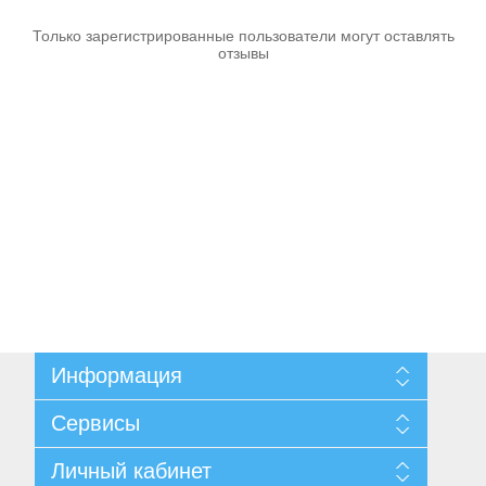
Только зарегистрированные пользователи могут оставлять
отзывы
Пневмоинструменты
Информация
Карта сайта
Сервисы
Доставка и возврат
Согласие на обработку персональных данных
Поиск
Личный кабинет
Условия использования
Архив новостей