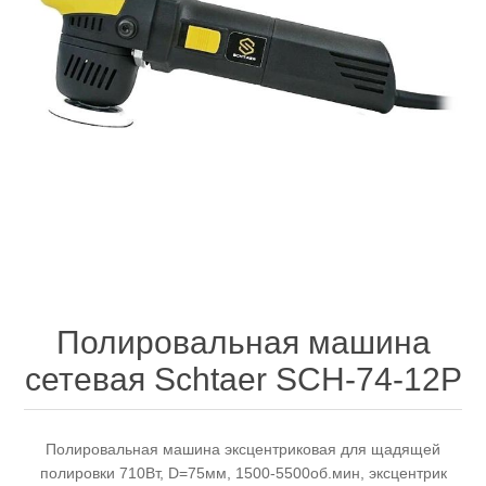
Электроинструмент
Ремонт инструмента марки DCK
Новости
Ремонт инструмента марки Elitech
FAQ
Сервисный центр JET
Контакты
Сервисный центр Кратон
Полировальная машина
сетевая Schtaer SCH-74-12P
Садовая и силовая техника
Полировальная машина эксцентриковая для щадящей
полировки 710Вт, D=75мм, 1500-5500об.мин, эксцентрик