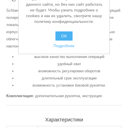
данного сайта, но без них сайт работать
Аккумуляторы и ЗУ
не будет. Чтобы узнать подробнее о
Schtaer SCH-74-12P – профессиональная машинка для щадящей
cookies и как их удалить, смотрите нашу
полировки с вращательно-орбитальным типом вращения для
политику конфиденциальности.
локальных работ. Выполнена в компактном и очень легком
корпусе с отличной эргономикой и развесовкой. Максимально
OK
облегчает процесс полирования в неудобных положениях на
Подробнее
наклонных и вертикальных плоскостях.
высокое качество выполнения операций
удобный хват
возможность регулировки оборотов
длительный срок эксплуатации
возможность установки боковой рукоятки.
Комплектация:
дополнительная рукоятка, инструкция.
Грузоподъемное оборудование
Характеристики