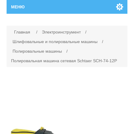
МЕНЮ
Главная
Имя атрибута
Значение атрибута
Главная
/
Электроинструмент
/
Новинки
Шлифовальные и полировальные машины
/
Полировальные машины
/
Каталог
Полировальная машина сетевая Schtaer SCH-74-12P
Поиск
Сервисный центр
Производители
Ремонт инструмента марки Makita
Ремонт инструмента марки Champion
Сервисы