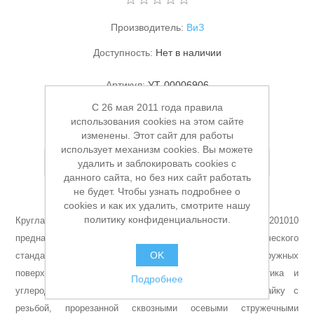
Производитель:
ВиЗ
Доступность:
Нет в наличии
Артикул:
УТ-00006906
Заказной номер производителя:
5201010
C 26 мая 2011 года правила
использования cookies на этом сайте
Товар распродан
Станки и оснастка
изменены. Этот сайт для работы
использует механизм cookies. Вы можете
Добавить в список пожеланий
удалить и заблокировать cookies с
данного сайта, но без них сайт работать
не будет. Чтобы узнать подробнее о
cookies и как их удалить, смотрите нашу
политику конфиденциальности.
Круглая плашка М8х1,25 мм Волжский Инструмент 5201010
предназначена для нарезания и калибровки резьбы метрического
OK
стандарта на прутках, винтах, шпильках и наружных
поверхностях деталей из цветных металлов, пластика и
Подробнее
углеродистой стали. Представляет собой круглую гайку с
резьбой, прорезанной сквозными осевыми стружечными