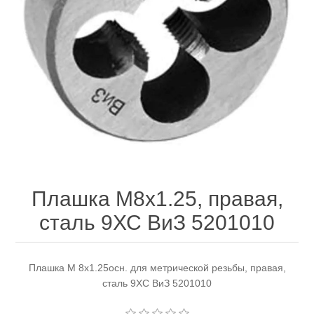
Электроинструмент
Ремонт инструмента марки DCK
Новости
Ремонт инструмента марки Elitech
FAQ
Сервисный центр JET
Контакты
Сервисный центр Кратон
Плашка М8х1.25, правая,
сталь 9ХС ВиЗ 5201010
Садовая и силовая техника
Плашка М 8х1.25осн. для метрической резьбы, правая,
сталь 9ХС ВиЗ 5201010