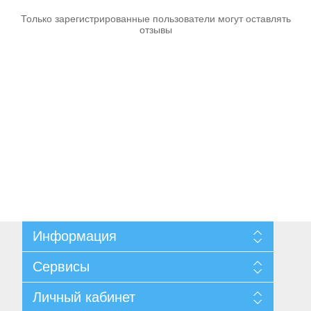
Только зарегистрированные пользователи могут оставлять
отзывы
Пневмоинструменты
Информация
Карта сайта
Сервисы
Доставка и возврат
Согласие на обработку персональных данных
Поиск
Личный кабинет
Условия использования
Архив новостей