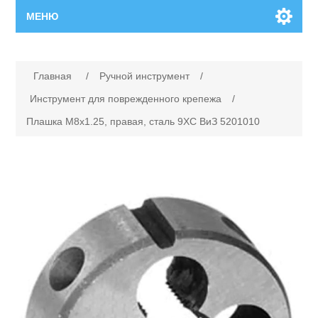
МЕНЮ
Главная
Имя атрибута
Значение атрибута
Главная
/
Ручной инструмент
/
Новинки
Инструмент для поврежденного крепежа
/
Плашка М8х1.25, правая, сталь 9ХС ВиЗ 5201010
Каталог
Поиск
Сервисный центр
Производители
Ремонт инструмента марки Makita
Ремонт инструмента марки Champion
Сервисы