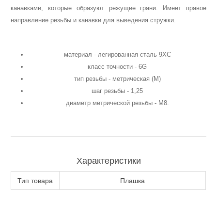
канавками, которые образуют режущие грани. Имеет правое
Аккумуляторы и ЗУ
направление резьбы и канавки для выведения стружки.
материал - легированная сталь 9ХС
класс точности - 6G
тип резьбы - метрическая (М)
шаг резьбы - 1,25
диаметр метрической резьбы - М8.
Характеристики
Тип товара
Плашка
Грузоподъемное оборудование