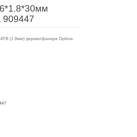
6*1.8*30мм
a 909447
 ATB (1.8мм) дерево/фанера Optima
447