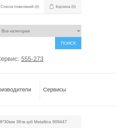
Список пожеланий
(0)
Корзина
(0)
ПОИСК
ервис:
555-273
оизводители
Сервисы
8*30мм 36тв.зуб Metallica 909447