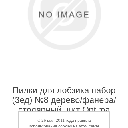
Электроинструмент
Ремонт инструмента марки DCK
Новости
Ремонт инструмента марки Elitech
FAQ
Сервисный центр JET
Контакты
Сервисный центр Кратон
Пилки для лобзика набор
(3ед) №8 дерево/фанера/
Садовая и силовая техника
столярный щит Optima
Metallica 908204
C 26 мая 2011 года правила
использования cookies на этом сайте