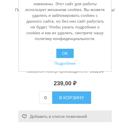
изменены. Этот сайт для работы
использует механизм cookies. Вы можете
Пилки для лобзика набор (3ед) №8 дерево/фанера/
удалить и заблокировать cookies с
столярный щит Optima Metallica 908204
данного сайта, но без них сайт работать
не будет. Чтобы узнать подробнее о
cookies и как их удалить, смотрите нашу
политику конфиденциальности.
Производитель:
Metallica
Доступность:
В наличии
OK
Станки и оснастка
Подробнее
Артикул:
УТ-00007035
Заказной номер производителя:
908204
239,00 ₽
В КОРЗИНУ
Добавить в список пожеланий