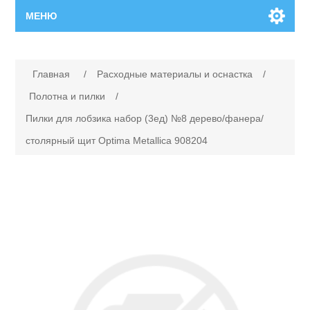
МЕНЮ
Главная
Главная
/
Расходные материалы и оснастка
/
Новинки
Полотна и пилки
/
Пилки для лобзика набор (3ед) №8 дерево/фанера/
Каталог
столярный щит Optima Metallica 908204
Поиск
Сервисный центр
Производители
Ремонт инструмента марки Makita
Ремонт инструмента марки Champion
Сервисы