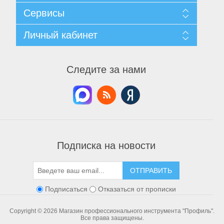
Карта сайта
Сервисы
Доставка и возврат
Согласие на обработку персональных данных
Поиск
Личный кабинет
Условия использования
Архив новостей
О нас
Вы уже смотрели
Мой личный кабинет
Контакты
Список сравнения
Мои заказы
Следите за нами
Новинки
Мои адреса
Мои корзины
Мои списки пожелания
Пневмоинструменты
Подписка на новости
ОТПРАВИТЬ
Подписаться
Отказаться от прописки
Copyright © 2026 Магазин профессионального инструмента "Профиль".
Все права защищены.