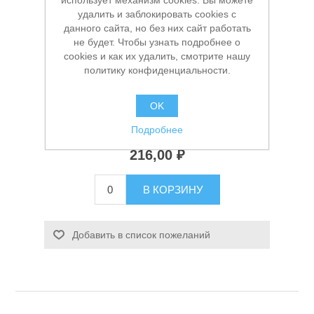
использует механизм cookies. Вы можете
удалить и заблокировать cookies с
данного сайта, но без них сайт работать
не будет. Чтобы узнать подробнее о
Производитель:
Wilpu
cookies и как их удалить, смотрите нашу
политику конфиденциальности.
Доступность:
В наличии
OK
Артикул:
УТ-00007917
Заказной номер производителя:
02112 00005_1
Станки и оснастка
Подробнее
216,00 ₽
В КОРЗИНУ
Добавить в список пожеланий