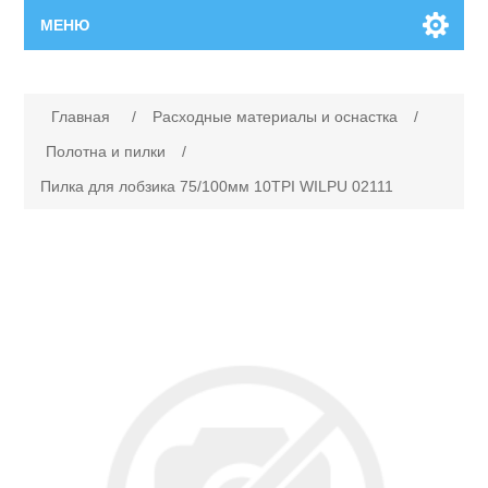
МЕНЮ
Главная
Главная
/
Расходные материалы и оснастка
/
Новинки
Полотна и пилки
/
Пилка для лобзика 75/100мм 10TPI WILPU 02111
Каталог
Поиск
Сервисный центр
Производители
Ремонт инструмента марки Makita
Ремонт инструмента марки Champion
Сервисы