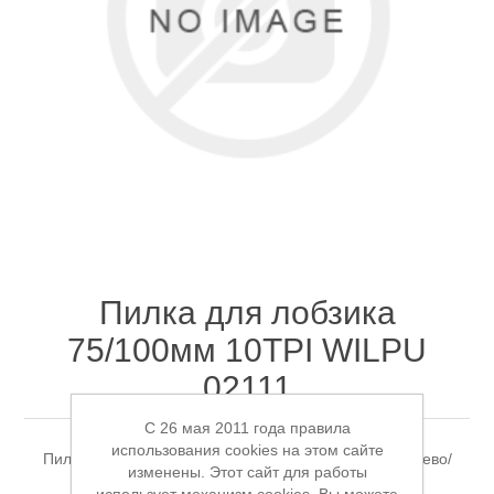
Электроинструмент
Ремонт инструмента марки DCK
Новости
Ремонт инструмента марки Elitech
FAQ
Сервисный центр JET
Контакты
Сервисный центр Кратон
Пилка для лобзика
75/100мм 10TPI WILPU
02111
Садовая и силовая техника
C 26 мая 2011 года правила
использования cookies на этом сайте
Пилка для лобзика 75/100мм 10TPI (2.5мм) BiM дерево/
изменены. Этот сайт для работы
пластик 5-30мм (1шт) HC12bi WILPU 02111