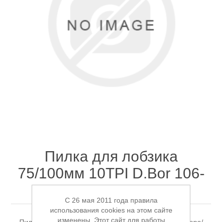
Электроинструмент
Ремонт инструмента марки DCK
Новости
Ремонт инструмента марки Elitech
FAQ
Сервисный центр JET
Контакты
Сервисный центр Кратон
Пилка для лобзика
75/100мм 10TPI D.Bor 106-
Садовая и силовая техника
100C1D-05
C 26 мая 2011 года правила
использования cookies на этом сайте
изменены. Этот сайт для работы