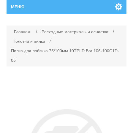
МЕНЮ
Главная
Главная
/
Расходные материалы и оснастка
/
Новинки
Полотна и пилки
/
Пилка для лобзика 75/100мм 10TPI D.Bor 106-100C1D-
Каталог
05
Поиск
Сервисный центр
Производители
Ремонт инструмента марки Makita
Ремонт инструмента марки Champion
Сервисы