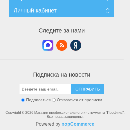
Доставка и возврат
Согласие на обработку персональных данных
Поиск
Личный кабинет
Условия использования
Архив новостей
О нас
Вы уже смотрели
Мой личный кабинет
Контакты
Список сравнения
Мои заказы
Следите за нами
Новинки
Мои адреса
Мои корзины
Мои списки пожелания
Пневмоинструменты
Подписка на новости
ОТПРАВИТЬ
Подписаться
Отказаться от прописки
Copyright © 2026 Магазин профессионального инструмента "Профиль".
Все права защищены.
Powered by
nopCommerce