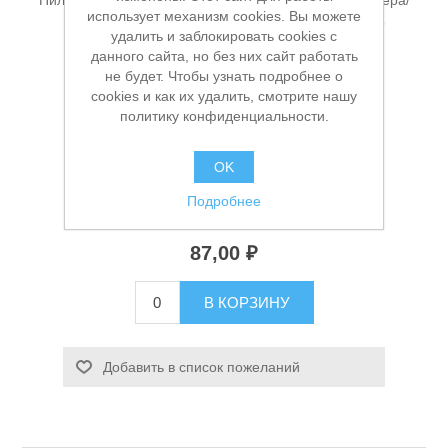
Пилка для лобзика 75/100мм 10TPI (2.5мм) CV фанера/
использует механизм cookies. Вы можете
МДФ/дерево 4-30мм (1шт) D.Bor 106-100C1D-05
удалить и заблокировать cookies с
данного сайта, но без них сайт работать
не будет. Чтобы узнать подробнее о
cookies и как их удалить, смотрите нашу
Производитель:
D.BOR
политику конфиденциальности.
Доступность:
В наличии
OK
Станки и оснастка
Артикул:
УТ-00006336
Подробнее
Заказной номер производителя:
106-100C1D-05
87,00 ₽
В КОРЗИНУ
Добавить в список пожеланий