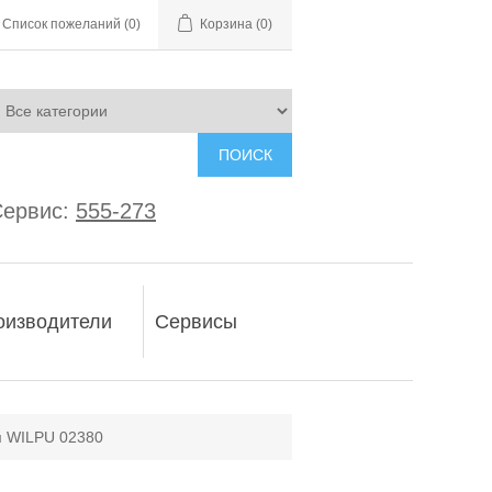
Список пожеланий
(0)
Корзина
(0)
ПОИСК
ервис:
555-273
оизводители
Сервисы
м WILPU 02380