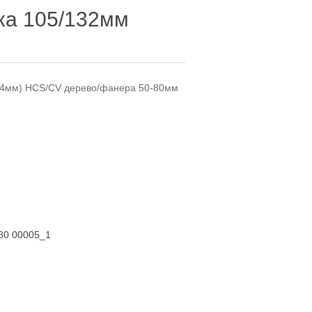
ка 105/132мм
 (4мм) HCS/CV дерево/фанера 50-80мм
80 00005_1