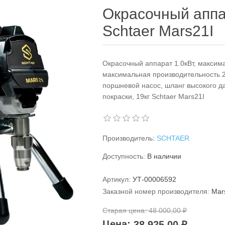
Окрасочный аппа
Schtaer Mars21I
Окрасочный аппарат 1.0кВт, макси
максимальная производительность 2.
поршневой насос, шланг высокого д
покраски, 19кг Schtaer Mars21I
Производитель:
SCHTAER
Доступность:
В наличии
Артикул:
УТ-00006592
Заказной номер производителя:
Mar
Старая цена:
48 000,00 ₽
Цена:
38 925,00 ₽