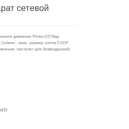
рат сетевой
мальное давление Pmax=227бар,
1л/мин., макс. размер сопла 0,019",
авления, пистолет для безвоздушной
s21I