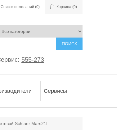
Список пожеланий
(0)
Корзина
(0)
ПОИСК
ервис:
555-273
оизводители
Сервисы
етевой Schtaer Mars21I