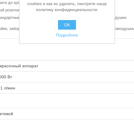
ата до краскопульта - 60 метров
cookies и как их удалить, смотрите нашу
политику конфиденциальности.
ой розетки
тандартными строительными красками, пригодными для безвоздушки.
OK
йке, заборник с фильтром "микрофоном", шланг 15 метров, безвоздушны
Подробнее
красочный аппарат
000 Вт
.1 л/мин
етевой