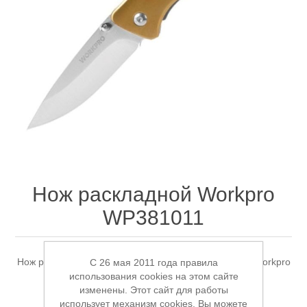
Электроинструмент
Ремонт инструмента марки DCK
Новости
Ремонт инструмента марки Elitech
FAQ
Сервисный центр JET
Контакты
Сервисный центр Кратон
Нож раскладной Workpro
WP381011
Садовая и силовая техника
Нож раскладной, общая длина 153мм/лезвие 67мм Workpro
C 26 мая 2011 года правила
использования cookies на этом сайте
WP381011
изменены. Этот сайт для работы
использует механизм cookies. Вы можете