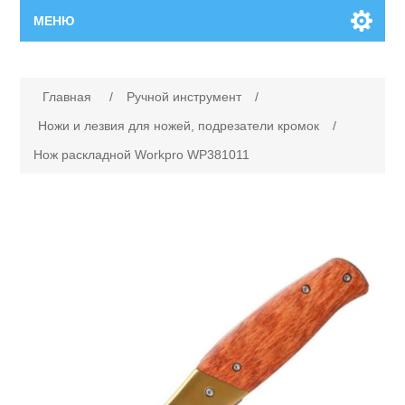
МЕНЮ
Главная
Главная
/
Ручной инструмент
/
Новинки
Ножи и лезвия для ножей, подрезатели кромок
/
Нож раскладной Workpro WP381011
Каталог
Поиск
Сервисный центр
Производители
Ремонт инструмента марки Makita
Ремонт инструмента марки Champion
Сервисы