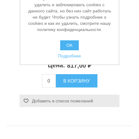
удалить и заблокировать cookies с
данного сайта, но без них сайт работать
Производитель:
Workpro
не будет. Чтобы узнать подробнее о
cookies и как их удалить, смотрите нашу
Доступность:
В наличии
политику конфиденциальности.
Артикул:
УТ-00006721
Заказной номер производителя:
WP381011
OK
Подробнее
Старая цена:
1 059,00 ₽
Станки и оснастка
Цена:
817,00 ₽
В КОРЗИНУ
Добавить в список пожеланий