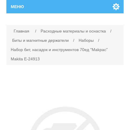
МЕНЮ
Главная
Главная
/
Расходные материалы и оснастка
/
Новинки
Биты и магнитные держатели
/
Наборы
/
Набор бит, насадок и инструментов 70ед "Makpac"
Каталог
Makita E-24913
Поиск
Сервисный центр
Производители
Ремонт инструмента марки Makita
Ремонт инструмента марки Champion
Сервисы