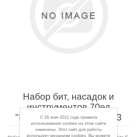
Электроинструмент
Ремонт инструмента марки DCK
Новости
Ремонт инструмента марки Elitech
FAQ
Сервисный центр JET
Контакты
Сервисный центр Кратон
Набор бит, насадок и
инструментов 70ед
Садовая и силовая техника
"Makpac" Makita E-24913
C 26 мая 2011 года правила
использования cookies на этом сайте
изменены. Этот сайт для работы
использует механизм cookies. Вы можете