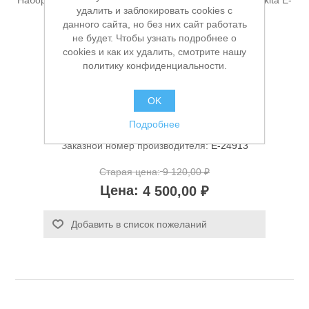
Набор бит, насадок и инструментов 70ед "Makpac" Makita E-
удалить и заблокировать cookies с
24913
данного сайта, но без них сайт работать
не будет. Чтобы узнать подробнее о
cookies и как их удалить, смотрите нашу
политику конфиденциальности.
Производитель:
Makita (расходные материалы)
Доступность:
Нет в наличии
OK
Подробнее
Станки и оснастка
Артикул:
УТ-00006588
Заказной номер производителя:
E-24913
Старая цена:
9 120,00 ₽
Цена:
4 500,00 ₽
Добавить в список пожеланий