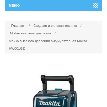
МЕНЮ
Главная
Имя атрибута
Значение атрибута
Главная
/
Садовая и силовая техника
/
Новинки
Мойки высокого давления
/
Мойка высокого давления аккумуляторная Makita
Каталог
HW001GZ
Поиск
Сервисный центр
Производители
Ремонт инструмента марки Makita
Ремонт инструмента марки Champion
Сервисы