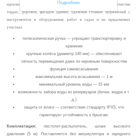
Подробнее
идеально подходит для: мойки автомобилей и спецтехники, очистки
террас, дорожек, фасадов зданий; удаления стойких загрязнений с
инструментов и оборудования; работ в садах и на придомовых
участках.
телескопическая ручка — упрощает транспортировку и
хранение
крупные колёса (диаметр 140 мм) — обеспечивают
лёгкость перемещения даже по неровным поверхностям
Пневмоинструменты
функция самовсасывания
максимальная высота всасывания — 1 м
минимальный уровень воды — 15 мм
возможность забора воды из резервуаров (бочки, ведра и т.
д.)
защита от влаги — соответствие стандарту IPX5, что
гарантирует устойчивость к брызгам.
Комплектация:
пистолет-распылитель, шланг высокого
давления (5 м). Поставляется без аккумулятора и зарядного