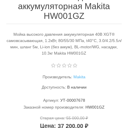
аккумуляторная Makita
HW001GZ
Мойка высокого давления аккумуляторная 40В XGT®
самовсасывающая, 1.2кВт, 80/55/30 МПа, t40°C, 3.0/4.2/5.5л/
мин, шланг 5м, Li-ion (без аккум), BL-motor/WG, насадки,
Станки и оснастка
10.3кг Makita HW001GZ
Производитель:
Makita
Доступность:
В наличии
Артикул:
УТ-00007678
Заказной номер производителя:
HW001GZ
Старая цена:
55 000,00 ₽
Цена:
37 200,00 ₽