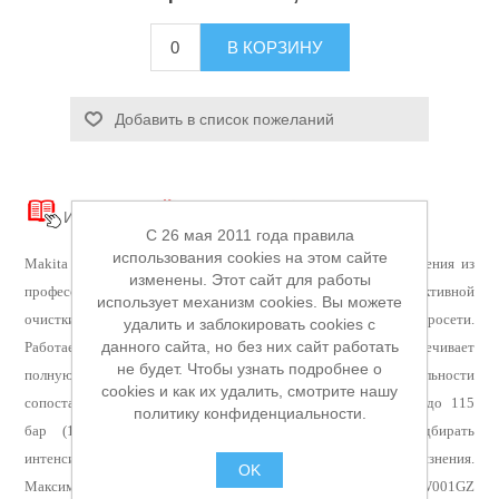
Аккумуляторы и ЗУ
В КОРЗИНУ
Добавить в список пожеланий
Инструкция
Схема
Каталог
C 26 мая 2011 года правила
использования cookies на этом сайте
Makita HW001GZ — это беспроводная мойка высокого давления из
изменены. Этот сайт для работы
профессиональной серии XGT (40 В), разработанная для эффективной
использует механизм cookies. Вы можете
очистки различных поверхностей без привязки к электросети.
удалить и заблокировать cookies с
данного сайта, но без них сайт работать
Работает от аккумулятора системы XGT (40 В), что обеспечивает
не будет. Чтобы узнать подробнее о
полную мобильность. Высокая мощность: по производительности
cookies и как их удалить, смотрите нашу
сопоставима с проводными аналогами, развивает давление до 115
политику конфиденциальности.
Грузоподъемное оборудование
бар (11,5 МПа). Три режима работы: позволяет подбирать
интенсивность очистки в зависимости от степени загрязнения.
OK
Максимальный расход воды — 7 л/мин (420 л/ч). Makita HW001GZ