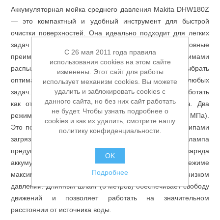
Аккумуляторная мойка среднего давления Makita DHW180Z
Аккумуляторы и ЗУ
— это компактный и удобный инструмент для быстрой
очистки поверхностей. Она идеально подходит для легких
задач как на стройплощадках, так и в быту. Основные
C 26 мая 2011 года правила
преимущества: Регулируемая насадка с пятью режимами
использования cookies на этом сайте
распыления: 0°, 15°, 25°, 40° и душ. Это позволяет выбрать
изменены. Этот сайт для работы
оптимальный тип струи для любых
использует механизм cookies. Вы можете
удалить и заблокировать cookies с
задач. Самовсасывающая система. Мойка может работать
данного сайта, но без них сайт работать
как от резервуара с водой, так и от водопровода. Два
не будет. Чтобы узнать подробнее о
режима давления: высокий (2,4 МПа) и низкий (0,8 МПа).
cookies и как их удалить, смотрите нашу
Это позволяет эффективно справляться с разными типами
политику конфиденциальности.
загрязнений. Индикатор заряда. Встроенная лампа
предупреждает о низком уровне заряда
OK
аккумулятора. Время работы. До 30 минут в режиме
Подробнее
максимального давления и до 83 минут на низком
Грузоподъемное оборудование
давлении. Длинный шланг (6 метров) обеспечивает свободу
движений и позволяет работать на значительном
расстоянии от источника воды.