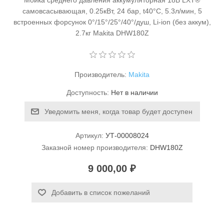
Мойка среднего давления аккумуляторная 18В LXT®
самовсасывающая, 0.25кВт, 24 бар, t40°C, 5.3л/мин, 5
встроенных форсунок 0°/15°/25°/40°/душ, Li-ion (без аккум),
2.7кг Makita DHW180Z
Производитель:
Makita
Станки и оснастка
Доступность:
Нет в наличии
Уведомить меня, когда товар будет доступен
Артикул:
УТ-00008024
Заказной номер производителя:
DHW180Z
9 000,00 ₽
Добавить в список пожеланий