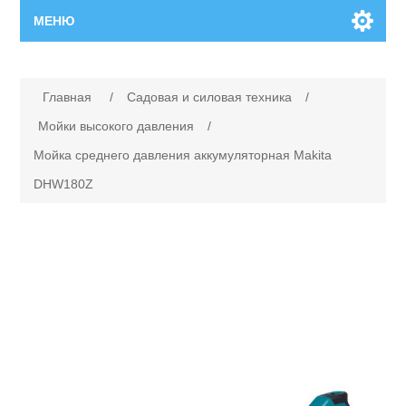
МЕНЮ
Главная
Имя атрибута
Значение атрибута
Главная
/
Садовая и силовая техника
/
Новинки
Мойки высокого давления
/
Мойка среднего давления аккумуляторная Makita
Каталог
DHW180Z
Поиск
Сервисный центр
Производители
Ремонт инструмента марки Makita
Ремонт инструмента марки Champion
Сервисы