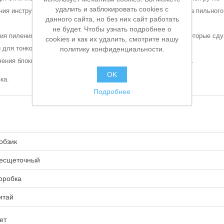
удалить и заблокировать cookies с
ния инструментов: с помощью системы CLICK (горячая) замена пильног
данного сайта, но без них сайт работать
не будет. Чтобы узнать подробнее о
ния пиления проходят через каналы охлаждающего воздуха, которые сд
cookies и как их удалить, смотрите нашу
для тонкой и грубой отделки
политику конфиденциальности.
ения блокировки для непрерывной и особо безопасной работы.
OK
ка.
Подробнее
обзик
есщеточный
оробка
итай
ет