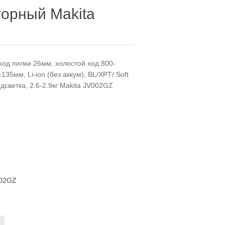
торный Makita
ход пилки 26мм, холостой ход 800-
35мм, Li-ion (без аккум), BL/XPT/ Soft
дсветка, 2.6-2.9кг Makita JV002GZ
02GZ