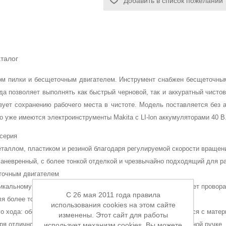
Добавить в список пожеланий
талог
ом пилки и бесщеточным двигателем. Инструмент снабжен бесщеточным 
а позволяет выполнять как быстрый черновой, так и аккуратный чисто
ует сохранению рабочего места в чистоте. Модель поставляется без а
о уже имеются электроинструменты Makita с LI-lon аккумуляторами 40 В
серия
таллом, пластиком и резиной благодаря регулируемой скорости вращен
маневренный, с более тонкой отделкой и чрезвычайно подходящий для р
точным двигателем
никальному квадратному пильному валу, который предотвращает провор
C 26 мая 2011 года правила
я более точного пуска по линии резки
использования cookies на этом сайте
о хода: обороты увеличиваются, как только пила соприкасается с мате
изменены. Этот сайт для работы
ря отличной балансировке машины, легкому весу и эргономичной ручке
использует механизм cookies. Вы можете