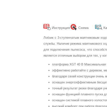
Инструкция
Схема
Ка
Лобзик с 3-ступенчатым маятниковым ход
службы. Наличие режима маятникового ход
для подключения пылесоса, что способств
является отличным выбором для тех, у ког
платформа XGT 40 В Максимальная 
эффективно работайте с деревом, ме
благодаря своей конструкции очень 
оснащен энергоэффективным бесще
точный результат резки благодаря у
оснащен функцией плавного пуска дл
оснащен системой плавного холостог
высокий комфорт при работе благода