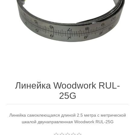
Электроинструмент
Ремонт инструмента марки DCK
Новости
Ремонт инструмента марки Elitech
FAQ
Сервисный центр JET
Контакты
Сервисный центр Кратон
Линейка Woodwork RUL-
25G
Садовая и силовая техника
Линейка самоклеющаяся длиной 2.5 метра с метрической
шкалой двунаправленная Woodwork RUL-25G