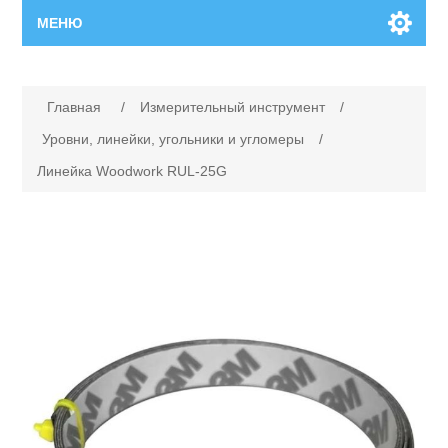
МЕНЮ
Главная
Главная
/
Измерительный инструмент
/
Новинки
Уровни, линейки, угольники и угломеры
/
Линейка Woodwork RUL-25G
Каталог
Поиск
Сервисный центр
Производители
Ремонт инструмента марки Makita
Ремонт инструмента марки Champion
Сервисы