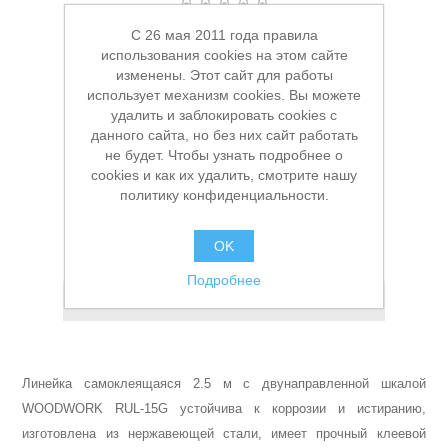
C 26 мая 2011 года правила
Производитель:
Woodwork
использования cookies на этом сайте
изменены. Этот сайт для работы
Доступность:
В наличии
использует механизм cookies. Вы можете
удалить и заблокировать cookies с
Артикул:
УТ-00005863
данного сайта, но без них сайт работать
Заказной номер производителя:
RUL-25G
не будет. Чтобы узнать подробнее о
cookies и как их удалить, смотрите нашу
1 209,00 ₽
Станки и оснастка
политику конфиденциальности.
В КОРЗИНУ
OK
Подробнее
Добавить в список пожеланий
Линейка самоклеящаяся 2.5 м с двунаправленной шкалой
WOODWORK RUL-15G устойчива к коррозии и истиранию,
изготовлена из нержавеющей стали, имеет прочный клеевой