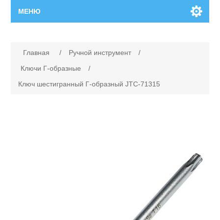
МЕНЮ
Главная
Главная
/
Ручной инструмент
/
Новинки
Ключи Г-образные
/
Ключ шестигранный Г-образный JTC-71315
Каталог
Поиск
Сервисный центр
Производители
Ремонт инструмента марки Makita
Ремонт инструмента марки Champion
Сервисы