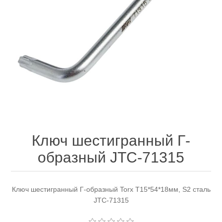
Электроинструмент
Ремонт инструмента марки DCK
Новости
Ремонт инструмента марки Elitech
FAQ
Сервисный центр JET
Контакты
Сервисный центр Кратон
Ключ шестигранный Г-
образный JTC-71315
Садовая и силовая техника
Ключ шестигранный Г-образный Torx T15*54*18мм, S2 сталь
JTC-71315