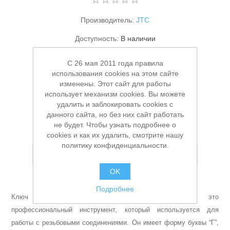
Производитель:
JTC
Доступность:
В наличии
Артикул:
УТ-00007544
C 26 мая 2011 года правила
использования cookies на этом сайте
Заказной номер производителя:
JTC-71315
изменены. Этот сайт для работы
использует механизм cookies. Вы можете
90,00 ₽
Станки и оснастка
удалить и заблокировать cookies с
данного сайта, но без них сайт работать
В КОРЗИНУ
не будет. Чтобы узнать подробнее о
cookies и как их удалить, смотрите нашу
политику конфиденциальности.
Добавить в список пожеланий
OK
Подробнее
Ключ шестигранный Г-образный JTC на — это
профессиональный инструмент, который используется для
работы с резьбовыми соединениями. Он имеет форму буквы “Г”,