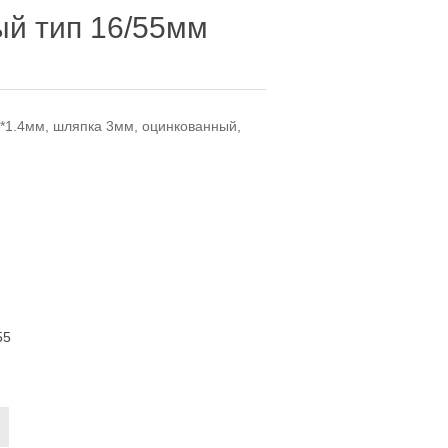
ый тип 16/55мм
6*1.4мм, шляпка 3мм, оцинкованный,
55