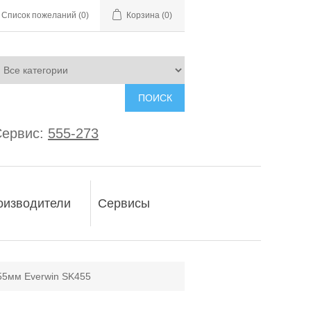
Список пожеланий
(0)
Корзина
(0)
ПОИСК
ервис:
555-273
оизводители
Сервисы
/55мм Everwin SK455